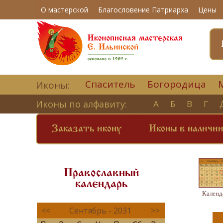
О мастерской
Благословение Патриарха
Цены
Спаситель
Богородица
Иконы:
Иконы по алфавиту:
А
Б
В
Г
Заказать икону
Иконы в наличи
Православный
календарь
Календ
<<
Сентябрь - 2031
>>