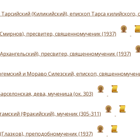
 Тарсийский (Киликийский), епископ Тарса килийского, 
(Смирнов), пресвитер, священномученик (1937)
(Архангельский), пресвитер, священномученик (1937)
огемский и Мораво Силезский, епископ, священномучени
арселонская, дева, мученица (ок. 303)
тамский (Фракийский), мученик (305-311)
(Глазков), преподобномученик (1937)