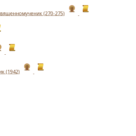
священномученик (270-275)
к (1942)