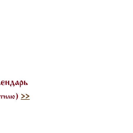
лендарь
 стилю)
>>