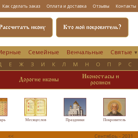
Как сделать заказ
Оплата и доставка
Отзывы
Контакты
Рассчитать икону
Кто мой покровитель?
Мерные
Семейные
Венчальные
Святые
Д
Е
Ж
З
И
К
Л
М
Н
О
П
Р
С
Иконостасы и
и
Дорогие иконы
росписи
арь
Месяцеслов
Праздники
Покровитель
<<
Сентябрь - 2031