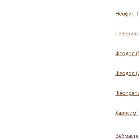
Неофит Т
Севериан
Феодор (
Феодор (
Феопрепи
Харисим 
Вебмасте