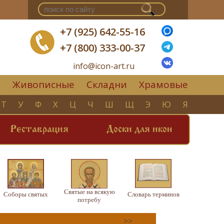
+7 (925) 642-55-16
+7 (800) 333-00-37
info@icon-art.ru
Живописные
Складни
Храмовые
▼
Т
У
Ф
Х
Ц
Ч
Ш
Щ
Э
Ю
Я
Реставрация
Доски для икон
Святые на всякую
Соборы святых
Словарь терминов
потребу
>>