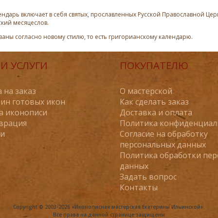
ндарь включает в себя святых, прославленных Русской Православной Церк
ский месяцеслов.
азаны согласно новому стилю, то есть григорианскому календарю.
И УСЛУГИ
ПОКУПАТЕЛЮ
 на заказ
О мастерской
ин готовых икон
Как сделать заказ
а иконописи
Доставка и оплата
врация
Политика конфиденциал
ьи
Согласие на обработку
персональных данных
Политика обработки пе
данных
Задать вопрос
Контакты
Copyright © 2003-2026 «Иконописная мастерская Екатерины Ильинской».
Все права на данной странице защищены