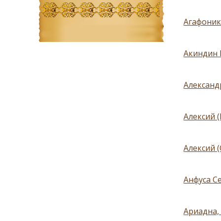
Агафоник
Акиндин 
Александ
Алексий 
Алексий 
Анфуса Се
Ариадна,