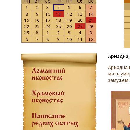
Пн
Вт
Ср
Чт
Пт
Сб
Вс
1
2
3
5
6
7
4
8
9
10
11
12
13
14
15
16
17
18
19
20
21
22
23
24
25
26
27
28
29
30
1
2
3
4
5
6
7
8
9
10
11
12
Ариадна,
Ариадна 
Домашний
мать уме
иконостас
замужем з
Храмовый
иконостас
Написание
редких святых