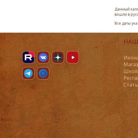
Данный кале
вошли в рус
Все даты ук
НАШ
Икона
Магаз
Школ
Реста
Стат