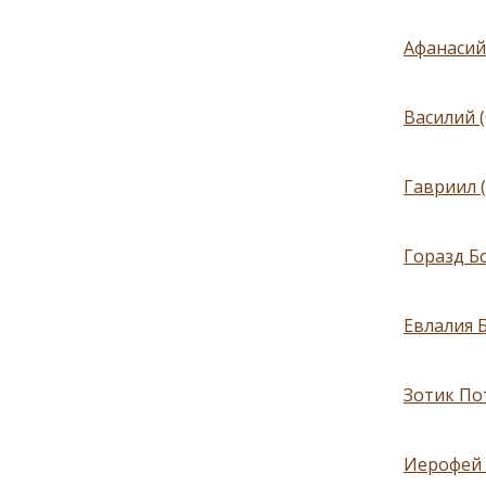
Афанасий
Василий 
Гавриил 
Горазд Б
Евлалия Б
Зотик По
Иерофей 