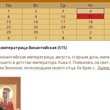
Пн
Вт
Ср
Чт
1
2
3
4
8
9
10
11
15
16
17
18
22
23
24
25
29
30
1
2
6
7
8
9
 императрица Византийская (515)
византийская императрица, августа, старшая дочь импер
ршего в детстве императора Льва II. Появилась на свет
а Зеноном, полководцем своего отца. Ее брак с...
Далее..