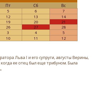
Пт
Сб
Вс
5
6
7
12
13
14
19
20
21
26
27
28
3
4
5
10
11
12
атора Льва I и его супруги, августы Верины,
, когда ее отец был еще трибуном. Была
.