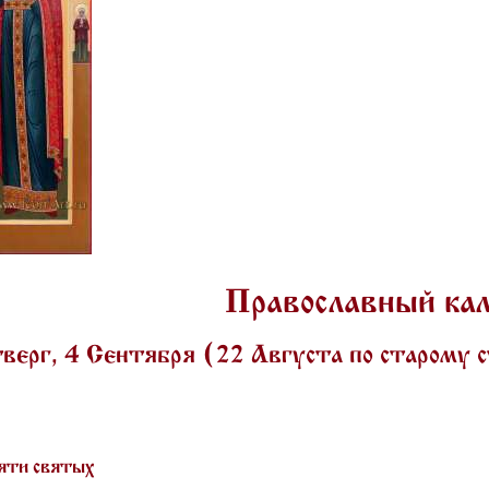
Православный ка
верг, 4 Сентября (22 Августа по старому
яти святых