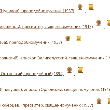
(Цуриков), преподобномученик (1937)
ояршинов), пресвитер, священномученик (1918)
аба), преподобномученик (1937)
роянский), епископ Великолукский, священномученик (1
I Оптинский, преподобный (1894)
(Гневушев), епископ Орловский, священномученик (191
Люберцев), пресвитер, священномученик (1937)