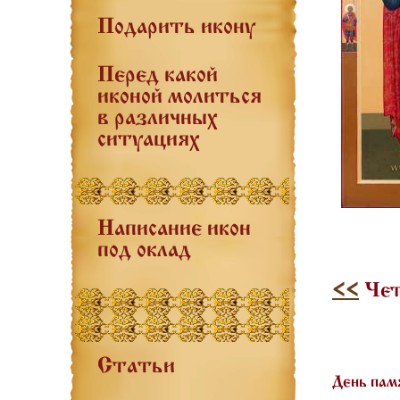
Подарить икону
Перед какой
иконой молиться
в различных
ситуациях
Написание икон
под оклад
<<
Чет
Статьи
День пам