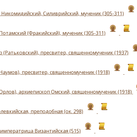
 Никомидийский, Силиврийский, мученик (305-311)
Потамский (Фракийский), мученик (305-311)
р (Ратьковский), пресвитер, священномученик (1937)
(Наумов), пресвитер, священномученик (1918)
(Орлов), архиепископ Омский, священномученик (1918)
левкийская, преподобная (ок. 298)
 императрица Византийская (515)