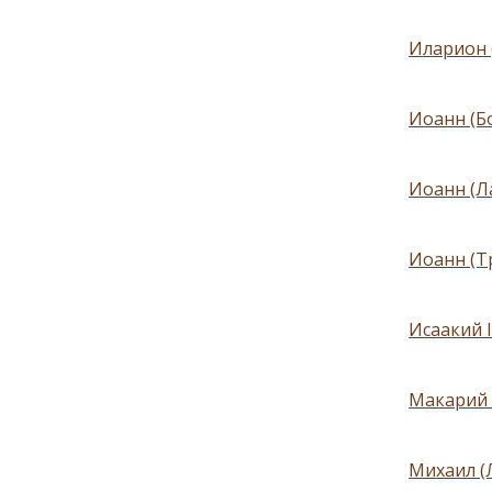
Иларион 
Иоанн (Б
Иоанн (Л
Иоанн (Т
Исаакий 
Макарий 
Михаил (