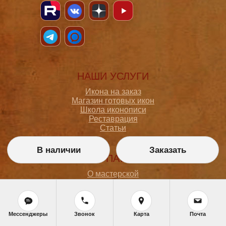
НАШИ УСЛУГИ
Икона на заказ
Магазин готовых икон
Школа иконописи
Реставрация
Статьи
В наличии
Заказать
ПОКУПАТЕЛЮ
О мастерской
Как сделать заказ
Доставка и оплата
Политика конфиденциальности
Согласие на обработку персональных данных
Мессенджеры
Звонок
Карта
Почта
Политика обработки персональных данных