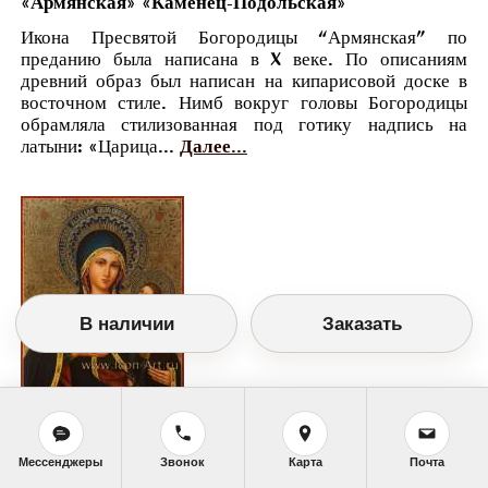
«Армянская» «Каменец-Подольская»
Икона Пресвятой Богородицы “Армянская” по
преданию была написана в X веке. По описаниям
древний образ был написан на кипарисовой доске в
восточном стиле. Нимб вокруг головы Богородицы
обрамляла стилизованная под готику надпись на
латыни: «Царица...
Далее...
В наличии
Заказать
Православный календарь
Мессенджеры
Звонок
Карта
Почта
<<
Пятница, 27 Июня (14 Июня по старому
стилю)
>>