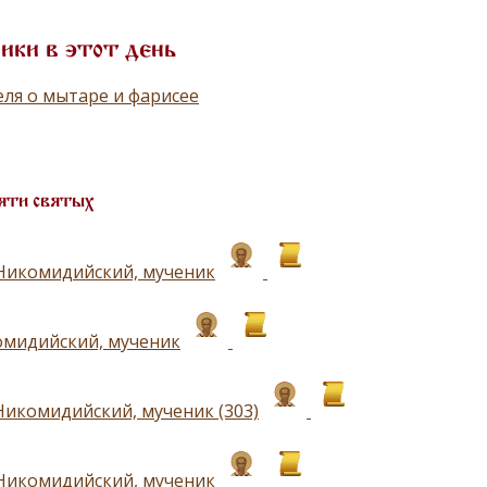
ики в этот день
ля о мытаре и фарисее
яти святых
Никомидийский, мученик
омидийский, мученик
Никомидийский, мученик (303)
Никомидийский, мученик