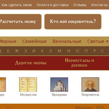
Как сделать заказ
Оплата и доставка
Отзывы
Контакты
Рассчитать икону
Кто мой покровитель?
Мерные
Семейные
Венчальные
Святые
Д
Е
Ж
З
И
К
Л
М
Н
О
П
Р
С
Иконостасы и
и
Дорогие иконы
росписи
арь
Месяцеслов
Праздники
Покровитель
<<
Февраль - 2031