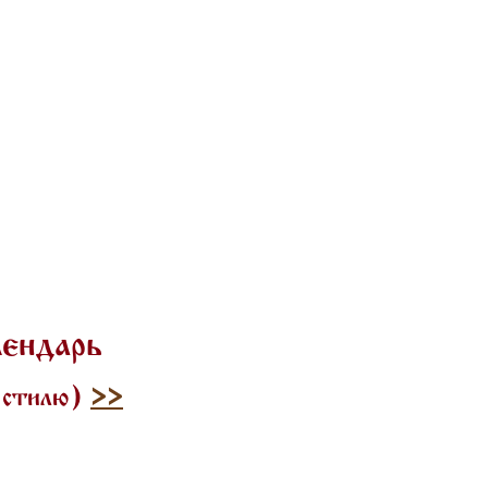
лендарь
у стилю)
>>