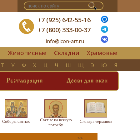
+7 (925) 642-55-16
+7 (800) 333-00-37
info@icon-art.ru
Живописные
Складни
Храмовые
▼
Т
У
Ф
Х
Ц
Ч
Ш
Щ
Э
Ю
Я
Реставрация
Доски для икон
Святые на всякую
Соборы святых
Словарь терминов
потребу
>>