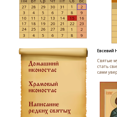
Пн
Вт
Ср
Чт
Пт
Сб
Вс
1
27
28
29
30
31
2
3
4
5
6
7
8
9
10
11
12
13
14
15
16
17
18
19
20
21
22
23
24
25
26
27
28
1
2
3
4
5
6
7
8
9
Евсевий 
Святые м
Домашний
стать св
иконостас
сами увер
Храмовый
иконостас
Написание
редких святых