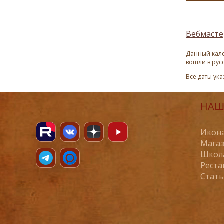
Вебмасте
Данный кале
вошли в рус
Все даты ук
НАШ
Икона
Магаз
Школ
Реста
Стат