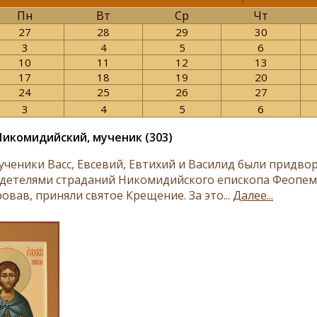
Пн
Вт
Ср
Чт
27
28
29
30
3
4
5
6
10
11
12
13
17
18
19
20
24
25
26
27
3
4
5
6
Никомидийский, мученик (303)
ученики Васс, Евсевий, Евтихий и Василид были прид
идетелями страданий Никомидийского епископа Феопемпта
овав, приняли святое Крещение. За это...
Далее...