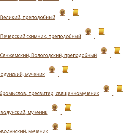
Великий, преподобный
Печерский схимник, преподобный
Сянжемский, Вологодский, преподобный
одунский, мученик
бромыслов, пресвитер, священномученик
водунский, мученик
водунский, мученик