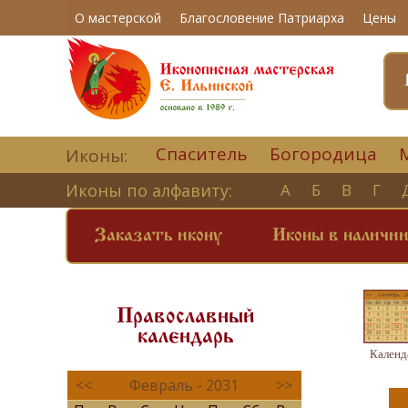
О мастерской
Благословение Патриарха
Цены
Спаситель
Богородица
Иконы:
Иконы по алфавиту:
А
Б
В
Г
Заказать икону
Иконы в наличи
Православный
календарь
Календ
<<
Февраль - 2031
>>