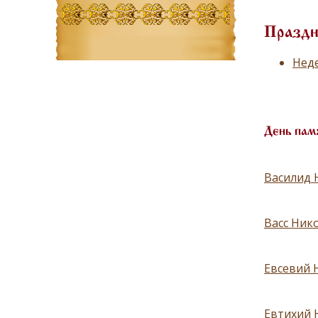
Праздн
Неде
День пам
Василид 
Васс Ник
Евсевий 
Евтихий 