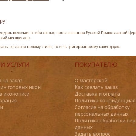
ру
ндарь включает в себя святых, прославленных Русской Православной Церк
ский месяцеслов.
азаны согласно новому стилю, то есть григорианскому календарю.
И УСЛУГИ
ПОКУПАТЕЛЮ
 на заказ
О мастерской
ин готовых икон
Как сделать заказ
а иконописи
Доставка и оплата
врация
Политика конфиденциал
ьи
Согласие на обработку
персональных данных
Политика обработки пе
данных
Задать вопрос