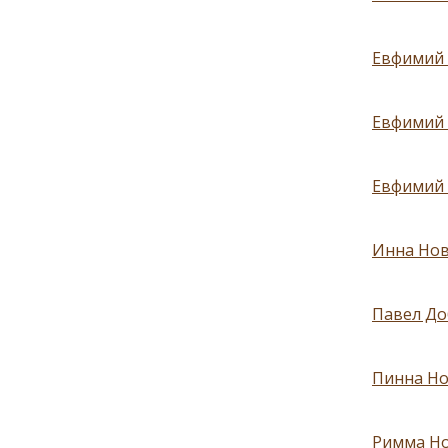
Евфимий 
Евфимий 
Евфимий 
Инна Нов
Павел До
Пинна Но
Римма Но