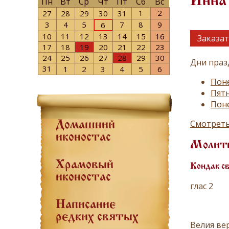
Инна 
Пн
Вт
Ср
Чт
Пт
Сб
Вс
1
2
27
28
29
30
31
3
4
5
7
8
9
6
10
11
12
13
14
15
16
Заказат
17
18
19
20
21
22
23
24
25
26
27
28
29
30
Дни праз
31
1
2
3
4
5
6
Поне
Пятн
Поне
Смотреть
Домашний
иконостас
Молит
Храмовый
Кондак с
иконостас
глас 2
Написание
редких святых
Велия ве