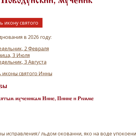
Новодунский, мученик
ь икону святого
днования в 2026 году:
дельник, 2 Февраля
ица, 3 Июля
дельник, 3 Августа
 иконы святого Инны
вы
вятым мученикам Инне, Пинне и Римме
ры исправления:/ льдом окованни, яко на воде упокоени