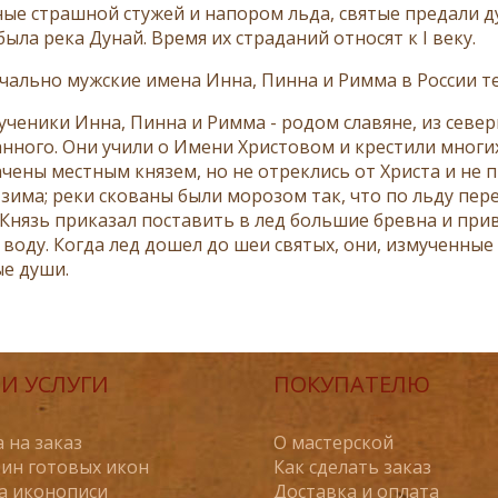
ые страшной стужей и напором льда, святые предали ду
ыла река Дунай. Время их страданий относят к I веку.
чально мужские имена Инна, Пинна и Римма в России т
ученики Инна, Пинна и Римма - родом славяне, из север
нного. Они учили о Имени Христовом и крестили многих
ачены местным князем, но не отреклись от Христа и не 
зима; реки скованы были морозом так, что по льду пере
 Князь приказал поставить в лед большие бревна и прив
 воду. Когда лед дошел до шеи святых, они, измученные
е души.
И УСЛУГИ
ПОКУПАТЕЛЮ
 на заказ
О мастерской
ин готовых икон
Как сделать заказ
а иконописи
Доставка и оплата