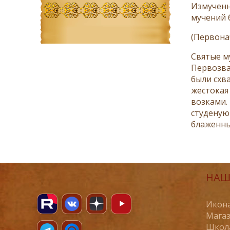
Измученн
мучений б
(Первона
Святые м
Первозва
были схв
жестокая 
возками.
студеную
блаженны
НАШ
Икона
Магаз
Школ