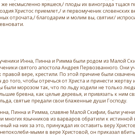
 же несмысленно яряшеся,/ плоды их винограда тщася по
роздия Христос приемлет,/ и первомученик словенских в
ных отрочата,/ благодарим и молим вы, святии:/ испро
ревновати.
ученики Инна, Пинна и Римма были родом из Малой Ски
ученики святого апостола Андрея Первозванного. Они у
к правой вере, крестили. По этой причине были схвачен
до того, чтобы отречься от Христа и принести жертву и
ы были морозом так, что по льду ходили не только люди
ольшие бревна, как целые деревья, и привязать к ним 
льда, святые предали свои блаженные души Господу.
нна, Пинна и Римма, славяне Малой Скифии, были учен
ни многих язычников из варваров обратили к истинной в
нный на них за это, принуждал их оставить веру Христо
 непоколеби-мыми в вере Христовой, он приказал вбить 