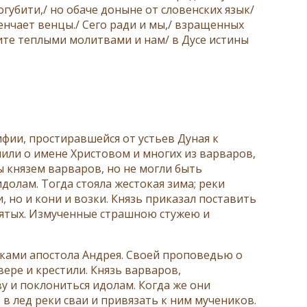
губити,/ но обаче доныне от словенских язык/
енчает венцы./ Сего ради и мы,/ взращенных
сите теплыми молитвами и нам/ в Дусе истины
фии, простиравшейся от устьев Дуная к
чили о имене Христовом и многих из варваров,
ы князем варваров, но не могли быть
долам. Тогда стояла жестокая зима; реки
, но и кони и возки. Князь приказал поставить
святых. Измученные страшною стужею и
иками апостола Андрея. Своей проповедью о
ере и крестили. Князь варваров,
ву и поклониться идолам. Когда же они
в лед реки сваи и привязать к ним мучеников.