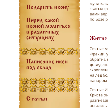
мучитель
Подарить икону
святыя г
вами вер
по Бозе 
Перед какой
иконой молиться
в различных
ситуациях
Житие
Святые м
Фракии, 
обратив 
Написание икон
доведены 
под оклад
скреплен
на лед б
напором 
Святые И
Христе о
Статьи
разгнева
остались