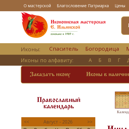
О мастерской
Благословение Патриарха
Цены
Спаситель
Богородица
Иконы:
Иконы по алфавиту:
А
Б
В
Г
Заказать икону
Иконы в наличи
Православный
календарь
Календ
<<
Август - 2026
>>