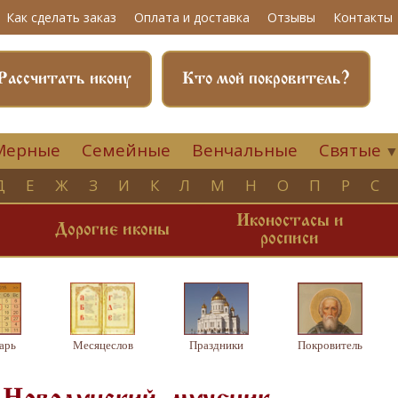
Как сделать заказ
Оплата и доставка
Отзывы
Контакты
Рассчитать икону
Кто мой покровитель?
Мерные
Семейные
Венчальные
Святые
Д
Е
Ж
З
И
К
Л
М
Н
О
П
Р
С
Иконостасы и
и
Дорогие иконы
росписи
арь
Месяцеслов
Праздники
Покровитель