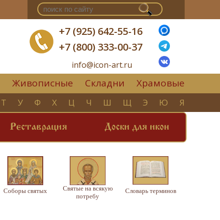
+7 (925) 642-55-16
+7 (800) 333-00-37
info@icon-art.ru
Живописные
Складни
Храмовые
▼
Т
У
Ф
Х
Ц
Ч
Ш
Щ
Э
Ю
Я
Реставрация
Доски для икон
Святые на всякую
Соборы святых
Словарь терминов
потребу