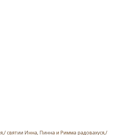
я,/ святии Инна, Пинна и Римма радовахуся,/