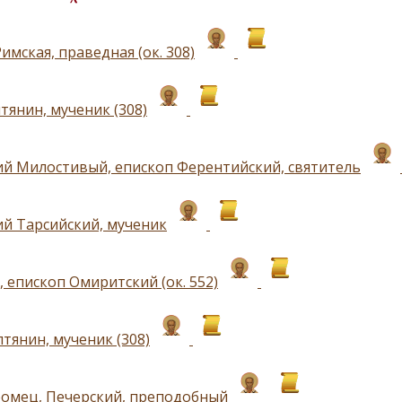
имская, праведная (ок. 308)
тянин, мученик (308)
й Милостивый, епископ Ферентийский, святитель
й Тарсийский, мученик
 епископ Омиритский (ок. 552)
тянин, мученик (308)
омец, Печерский, преподобный