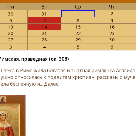
Пн
Вт
Ср
Чт
2
30
31
1
6
7
8
9
13
14
15
16
20
21
22
23
27
28
29
30
3
4
5
6
имская, праведная (ок. 308)
II века в Риме жила богатая и знатная римлянка Аглаид
ушно относилась к подвигам христиан, рассказы о муче
ела беспечную и...
Далее...