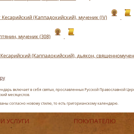
 Кесарийский (Каппадокийский), мученик (IV)
птянин, мученик (308)
Кесарийский (Каппадокийский), дьякон, священномучени
ру
ндарь включает в себя святых, прославленных Русской Православной Церк
ский месяцеслов.
азаны согласно новому стилю, то есть григорианскому календарю.
И УСЛУГИ
ПОКУПАТЕЛЮ