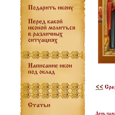
Подарить икону
Перед какой
иконой молиться
в различных
ситуациях
Написание икон
под оклад
<<
Сред
Статьи
День пам