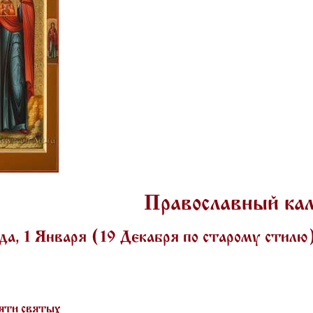
Православный ка
а, 1 Января (19 Декабря по старому стил
яти святых