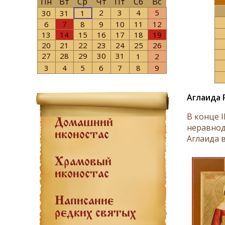
Пн
Вт
Ср
Чт
Пт
Сб
Вс
2
3
4
5
30
31
1
6
7
8
9
10
11
12
13
14
15
16
17
18
19
20
21
22
23
24
25
26
27
28
29
30
31
1
2
3
4
5
6
7
8
9
Аглаида Р
В конце I
Домашний
неравнод
иконостас
Аглаида в
Храмовый
иконостас
Написание
редких святых