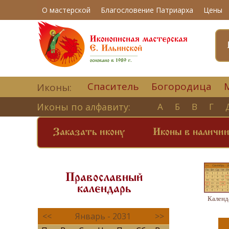
О мастерской
Благословение Патриарха
Цены
Спаситель
Богородица
Иконы:
Иконы по алфавиту:
А
Б
В
Г
Заказать икону
Иконы в наличи
Православный
календарь
Календ
<<
Январь - 2031
>>