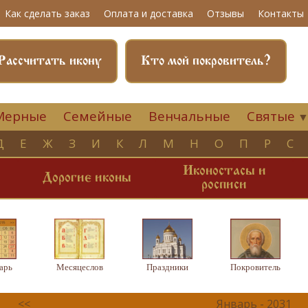
Как сделать заказ
Оплата и доставка
Отзывы
Контакты
Рассчитать икону
Кто мой покровитель?
Мерные
Семейные
Венчальные
Святые
Д
Е
Ж
З
И
К
Л
М
Н
О
П
Р
С
Иконостасы и
и
Дорогие иконы
росписи
арь
Месяцеслов
Праздники
Покровитель
<<
Январь - 2031