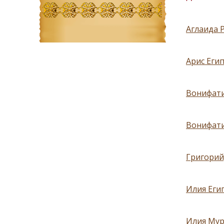
Аглаида Р
Арис Егип
Вонифати
Вонифати
Григорий,
Илия Егип
Илия Мур