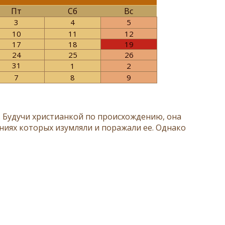
Пт
Сб
Вс
3
4
5
10
11
12
17
18
19
24
25
26
31
1
2
7
8
9
а. Будучи христианкой по происхождению, она
ниях которых изумляли и поражали ее. Однако