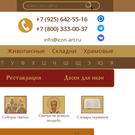
+7 (925) 642-55-16
+7 (800) 333-00-37
info@icon-art.ru
Живописные
Складни
Храмовые
▼
Т
У
Ф
Х
Ц
Ч
Ш
Щ
Э
Ю
Я
Реставрация
Доски для икон
Святые на всякую
Соборы святых
Словарь терминов
потребу
>>