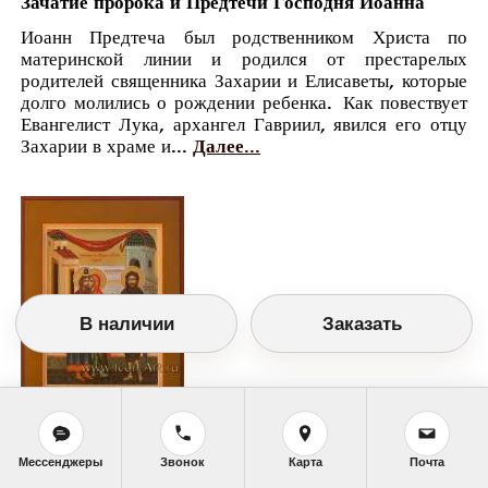
Зачатие пророка и Предтечи Господня Иоанна
Иоанн Предтеча был родственником Христа по
материнской линии и родился от престарелых
родителей священника Захарии и Елисаветы, которые
долго молились о рождении ребенка. Как повествует
Евангелист Лука, архангел Гавриил, явился его отцу
Захарии в храме и...
Далее...
В наличии
Заказать
Православный календарь
Мессенджеры
Звонок
Карта
Почта
<<
Воскресенье, 6 Октября (23 Сентября по