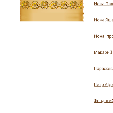
Иона Пал
Иона Яше
Иона, прор
Макарий 
Параскев
Петр Афр
Феодосий