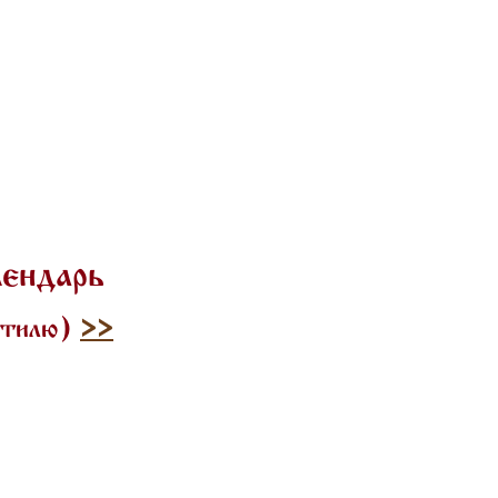
лендарь
 стилю)
>>