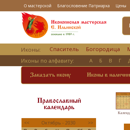
О мастерской
Благословение Патриарха
Цены
Спаситель
Богородица
Иконы:
Иконы по алфавиту:
А
Б
В
Г
Заказать икону
Иконы в наличи
Православный
календарь
Календ
<<
Октябрь - 2030
>>