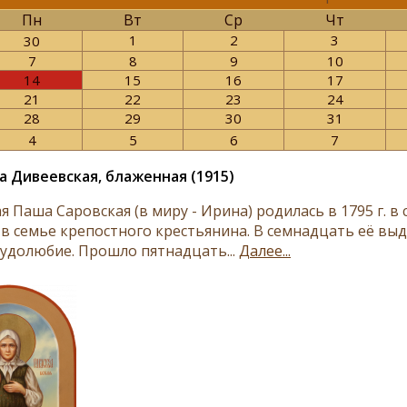
Пн
Вт
Ср
Чт
1
2
3
30
7
8
9
10
14
15
16
17
21
22
23
24
28
29
30
31
4
5
6
7
а Дивеевская, блаженная (1915)
я Паша Саровская (в миру - Ирина) родилась в 1795 г. в
 в семье крепостного крестьянина. В семнадцать её вы
рудолюбие. Прошло пятнадцать...
Далее...