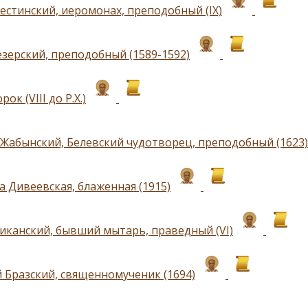
естинский, иеромонах, преподобный (IX)
зерский, преподобный (1589-1592)
ок (VIII до Р.Х.)
Жабынский, Белевский чудотворец, преподобный (1623)
а Дивеевская, блаженная (1915)
иканский, бывший мытарь, праведный (VI)
 Бразский, священномученик (1694)