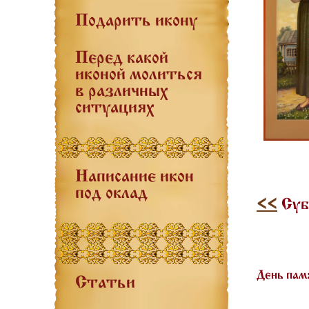
Подарить икону
Перед какой
иконой молиться
в различных
ситуациях
Написание икон
под оклад
<<
Суб
День пам
Статьи