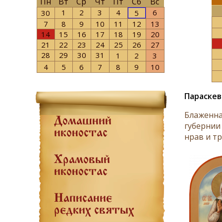
Пн
Вт
Ср
Чт
Пт
Сб
Вс
1
2
3
4
6
30
5
7
8
9
10
11
12
13
14
15
16
17
18
19
20
21
22
23
24
25
26
27
28
29
30
31
1
2
3
4
5
6
7
8
9
10
Параскев
Блаженна
Домашний
губернии
иконостас
нрав и т
Храмовый
иконостас
Написание
редких святых