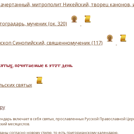
ачертанный, митрополит Никейский, творец канонов, ис
оградарь, мученик (ок. 320)
ископ Синопийский, священномученик (117)
вятых, почитаемые в этот день
льских святых
ру
ндарь включает в себя святых, прославленных Русской Православной Церк
ский месяцеслов.
азаны согласно новому стилю, то есть григорианскому календарю.