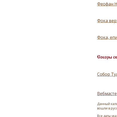
Феофан Н
Фока верт
Фока, еп
Соборы с
Собор Ту
Вебмасте
Данный кале
вошли в рус
Все даты ук