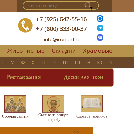
+7 (925) 642-55-16
+7 (800) 333-00-37
info@icon-art.ru
Живописные
Складни
Храмовые
▼
Т
У
Ф
Х
Ц
Ч
Ш
Щ
Э
Ю
Я
Реставрация
Доски для икон
Святые на всякую
Соборы святых
Словарь терминов
потребу
>>