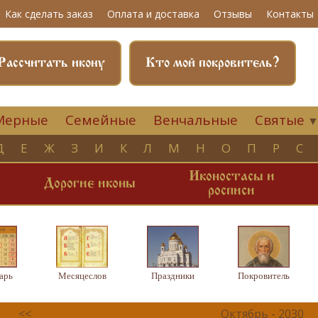
Как сделать заказ
Оплата и доставка
Отзывы
Контакты
Рассчитать икону
Кто мой покровитель?
Мерные
Семейные
Венчальные
Святые
Д
Е
Ж
З
И
К
Л
М
Н
О
П
Р
С
Иконостасы и
и
Дорогие иконы
росписи
арь
Месяцеслов
Праздники
Покровитель
<<
Октябрь - 2030