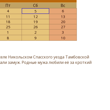
Пт
Сб
Вс
4
6
5
11
12
13
18
19
20
25
26
27
1
2
3
8
9
10
 селе Никольском Спасского уезда Тамбовской
дали замуж. Родные мужа любили её за кроткий