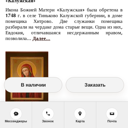
«Калужская»
Икона Божией Матери «Калужская» была обретена в
1748 г. в селе Тиньково Калужской губернии, в доме
помещика Хитрово. Две служанки помещика
разбирали на чердаке дома старые вещи. Одна из них,
Евдокия, отличавшаяся несдержанным нравом,
позволила...
Далее...
В наличии
Заказать
Православный календарь
<<
Воскресенье, 15 Сентября (2 Сентября по
Мессенджеры
Звонок
Карта
Почта
старому стилю)
>>