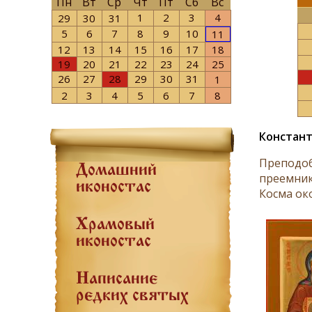
Пн
Вт
Ср
Чт
Пт
Сб
Вс
1
2
3
4
29
30
31
5
6
7
8
9
10
11
12
13
14
15
16
17
18
19
20
21
22
23
24
25
26
27
28
29
30
31
1
2
3
4
5
6
7
8
Констант
Преподоб
Домашний
преемник
иконостас
Косма ок
Храмовый
иконостас
Написание
редких святых