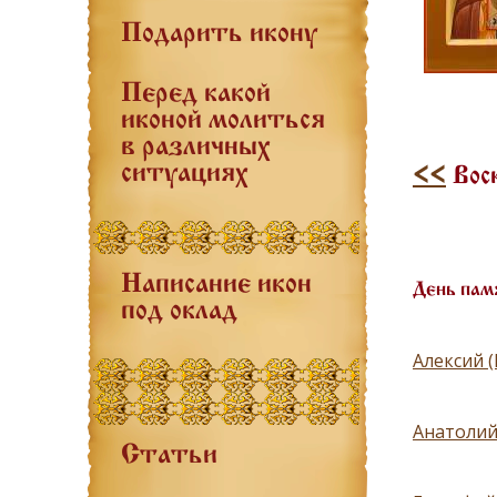
Подарить икону
Перед какой
иконой молиться
в различных
ситуациях
<<
Воск
Написание икон
День пам
под оклад
Алексий 
Анатолий
Статьи