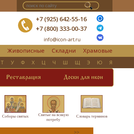
+7 (925) 642-55-16
+7 (800) 333-00-37
info@icon-art.ru
Живописные
Складни
Храмовые
▼
Т
У
Ф
Х
Ц
Ч
Ш
Щ
Э
Ю
Я
Реставрация
Доски для икон
Святые на всякую
Соборы святых
Словарь терминов
потребу
>>