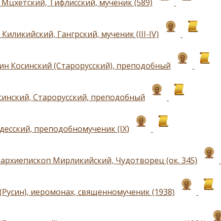
 Мцхетский, Тифлисский, мученик (589)
Киликийский, Гангрский, мученик (III-IV)
ин Косинский (Старорусский), преподобный
синский, Старорусский, преподобный
десский, преподобномученик (IХ)
 архиепископ Мирликийский, Чудотворец (ок. 345)
(Русин), иеромонах, священномученик (1938)