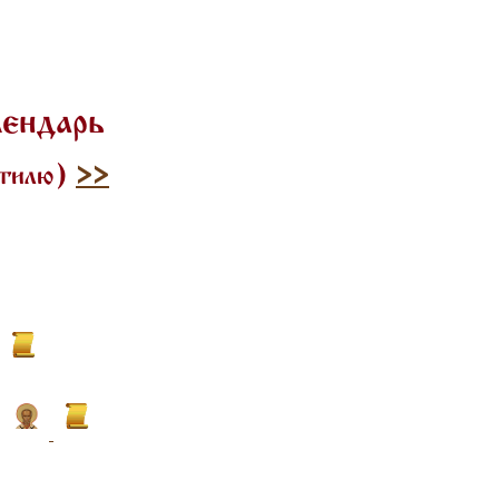
лендарь
 стилю)
>>