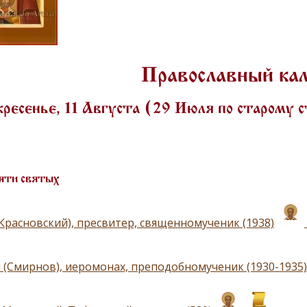
Православный ка
ресенье, 11 Августа (29 Июля по старому
яти святых
(Красновский), пресвитер, священномученик (1938)
 (Смирнов), иеромонах, преподобномученик (1930-1935)