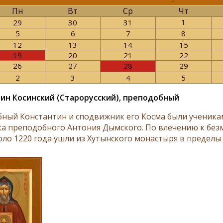
Пн
Вт
Ср
Чт
1
29
30
31
5
6
7
8
12
13
14
15
19
20
21
22
26
27
28
29
2
3
4
5
ин Косинский (Старорусский), преподобный
ный Константин и сподвижник его Косма были ученика
а преподобного Антония Дымского. По влечению к без
оло 1220 года ушли из Хутынского монастыря в пределы 