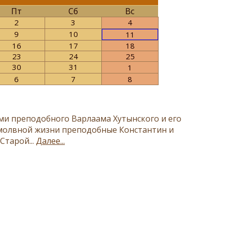
Пт
Сб
Вс
2
3
4
9
10
11
16
17
18
23
24
25
30
31
1
6
7
8
ми преподобного Варлаама Хутынского и его
молвной жизни преподобные Константин и
Старой...
Далее...