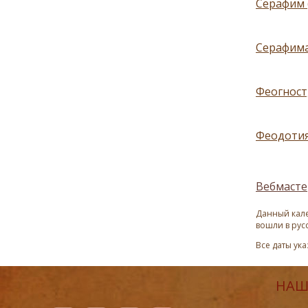
Серафим 
Серафима
Феогност
Феодотия 
Вебмасте
Данный кале
вошли в рус
Все даты ук
НАШ