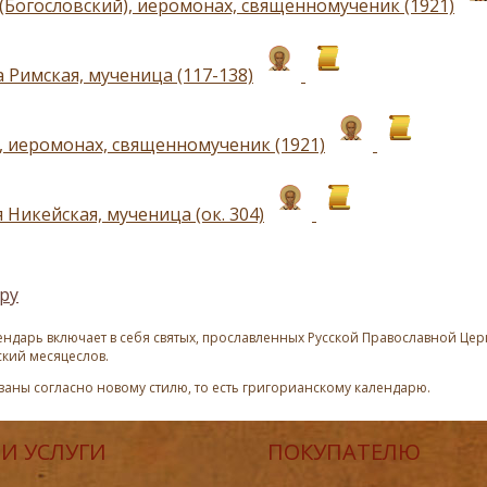
(Богословский), иеромонах, священномученик (1921)
 Римская, мученица (117-138)
, иеромонах, священномученик (1921)
Никейская, мученица (ок. 304)
ру
ндарь включает в себя святых, прославленных Русской Православной Церк
ский месяцеслов.
азаны согласно новому стилю, то есть григорианскому календарю.
И УСЛУГИ
ПОКУПАТЕЛЮ