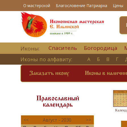
О мастерской
Благословение Патриарха
Цены
Спаситель
Богородица
Иконы:
Иконы по алфавиту:
А
Б
В
Г
Заказать икону
Иконы в наличи
Православный
календарь
Календ
<<
Август - 2030
>>