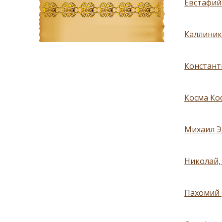
Евстафий
Каллиник 
Констант
Косма Ко
Михаил Э
Николай,
Пахомий 