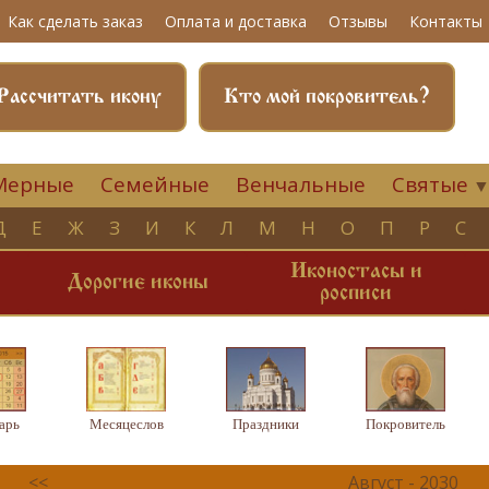
Как сделать заказ
Оплата и доставка
Отзывы
Контакты
Рассчитать икону
Кто мой покровитель?
Мерные
Семейные
Венчальные
Святые
Д
Е
Ж
З
И
К
Л
М
Н
О
П
Р
С
Иконостасы и
и
Дорогие иконы
росписи
арь
Месяцеслов
Праздники
Покровитель
<<
Август - 2030