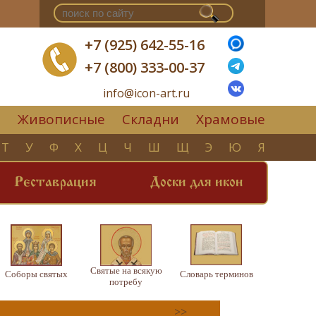
+7 (925) 642-55-16
+7 (800) 333-00-37
info@icon-art.ru
Живописные
Складни
Храмовые
▼
Т
У
Ф
Х
Ц
Ч
Ш
Щ
Э
Ю
Я
Реставрация
Доски для икон
Святые на всякую
Соборы святых
Словарь терминов
потребу
>>