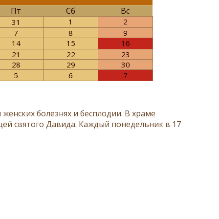
Пт
Сб
Вс
1
2
31
7
8
9
14
15
16
21
22
23
28
29
30
5
6
7
 женских болезнях и бесплодии. В храме
щей святого Давида. Каждый понедельник в 17