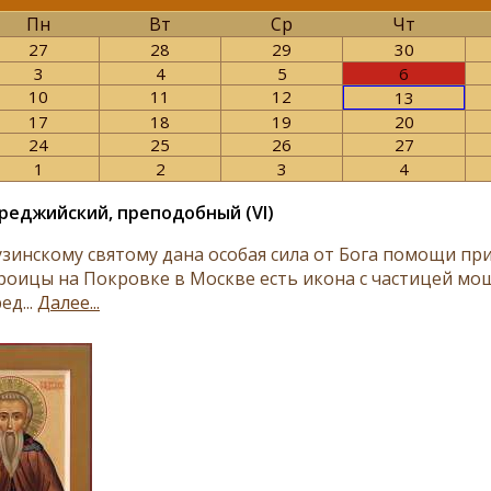
Пн
Вт
Ср
Чт
27
28
29
30
3
4
5
6
10
11
12
13
17
18
19
20
24
25
26
27
1
2
3
4
реджийский, преподобный (VI)
узинскому святому дана особая сила от Бога помощи при
роицы на Покровке в Москве есть икона с частицей мо
ед...
Далее...