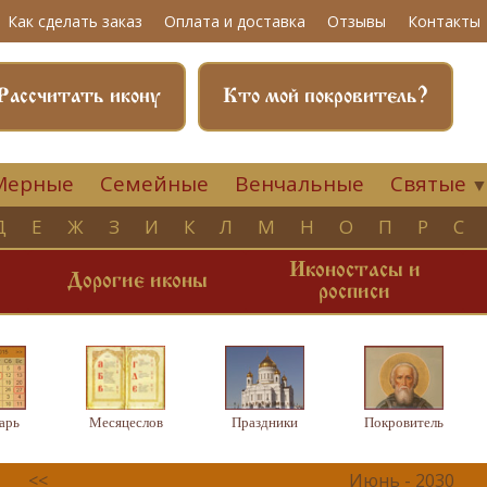
Как сделать заказ
Оплата и доставка
Отзывы
Контакты
Рассчитать икону
Кто мой покровитель?
Мерные
Семейные
Венчальные
Святые
Д
Е
Ж
З
И
К
Л
М
Н
О
П
Р
С
Иконостасы и
и
Дорогие иконы
росписи
арь
Месяцеслов
Праздники
Покровитель
<<
Июнь - 2030