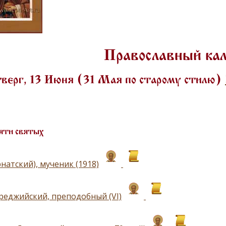
Православный ка
верг, 13 Июня (31 Мая по старому стилю)
яти святых
натский), мученик (1918)
реджийский, преподобный (VI)