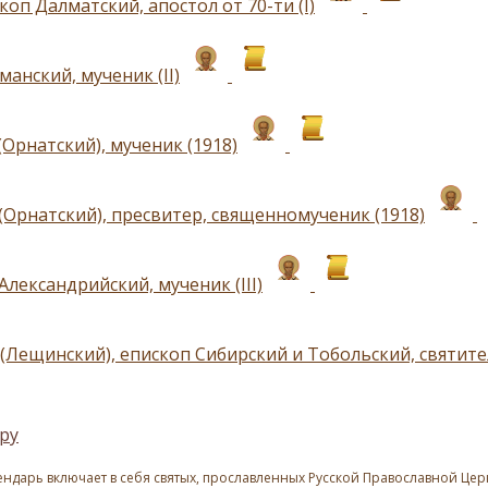
коп Далматский, апостол от 70-ти (I)
анский, мученик (II)
Орнатский), мученик (1918)
(Орнатский), пресвитер, священномученик (1918)
лександрийский, мученик (III)
(Лещинский), епископ Сибирский и Тобольский, святител
ру
ндарь включает в себя святых, прославленных Русской Православной Церк