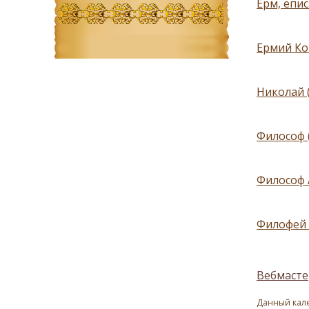
Ерм, епис
Ермий Ком
Николай (
Философ 
Философ А
Филофей 
Вебмасте
Данный кале