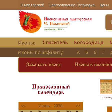
О мастерской
Благословение Патриарха
Цены
Спаситель
Богородица
Иконы:
Иконы по алфавиту:
А
Б
В
Г
Заказать икону
Иконы в наличи
Православный
календарь
Календ
<<
Июнь - 2030
>>