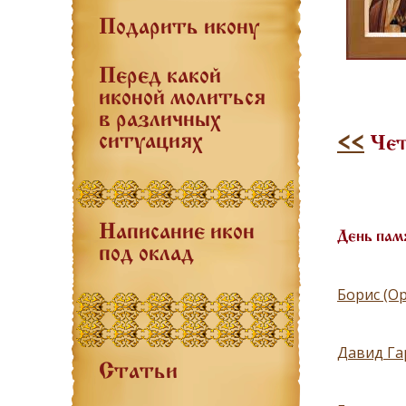
Подарить икону
Перед какой
иконой молиться
в различных
ситуациях
<<
Чет
Написание икон
День пам
под оклад
Борис (Ор
Давид Га
Статьи