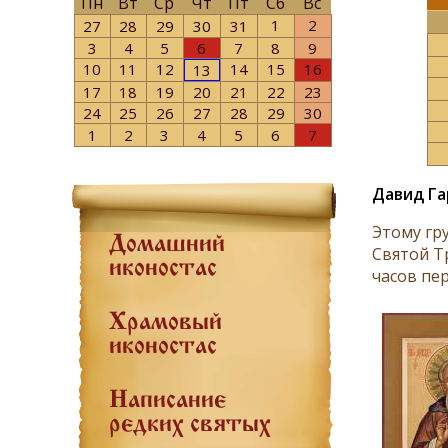
Пн
Вт
Ср
Чт
Пт
Сб
Вс
1
2
27
28
29
30
31
3
4
5
6
7
8
9
10
11
12
14
15
16
13
17
18
19
20
21
22
23
24
25
26
27
28
29
30
1
2
3
4
5
6
7
Давид Га
Этому гр
Домашний
Святой Т
иконостас
часов пер
Храмовый
иконостас
Написание
редких святых