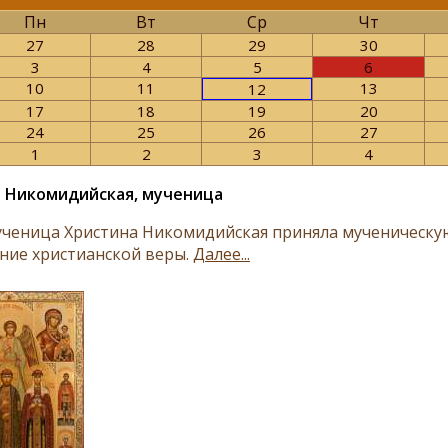
Пн
Вт
Ср
Чт
27
28
29
30
3
4
5
6
10
11
13
12
17
18
19
20
24
25
26
27
1
2
3
4
 Никомидийская, мученица
ученица Христина Никомидийская приняла мученическу
ние христианской веры.
Далее...