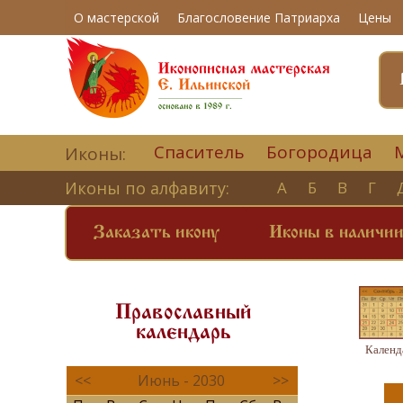
О мастерской
Благословение Патриарха
Цены
Спаситель
Богородица
Иконы:
Иконы по алфавиту:
А
Б
В
Г
Заказать икону
Иконы в наличи
Православный
календарь
Календ
<<
Июнь - 2030
>>