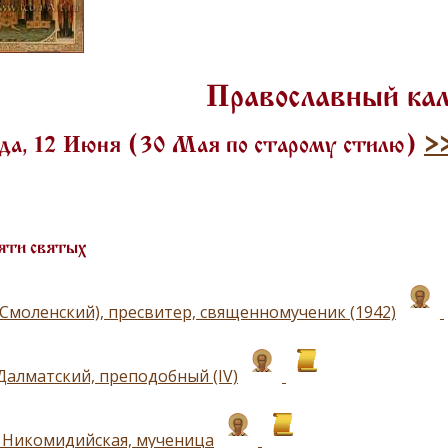
Православный ка
да, 12 Июня (30 Мая по старому стилю)
>
яти святых
(Смоленский), пресвитер, священномученик (1942)
Далматский, преподобный (IV)
 Никомидийская, мученица