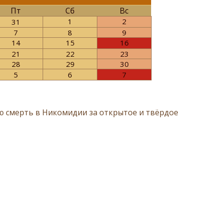
Пт
Сб
Вс
1
2
31
7
8
9
14
15
16
21
22
23
28
29
30
5
6
7
ю смерть в Никомидии за открытое и твёрдое