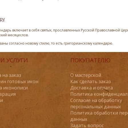
ру
ндарь включает в себя святых, прославленных Русской Православной Церк
ский месяцеслов.
азаны согласно новому стилю, то есть григорианскому календарю.
И УСЛУГИ
ПОКУПАТЕЛЮ
 на заказ
О мастерской
ин готовых икон
Как сделать заказ
а иконописи
Доставка и оплата
врация
Политика конфиденциал
ьи
Согласие на обработку
персональных данных
Политика обработки пе
данных
Задать вопрос