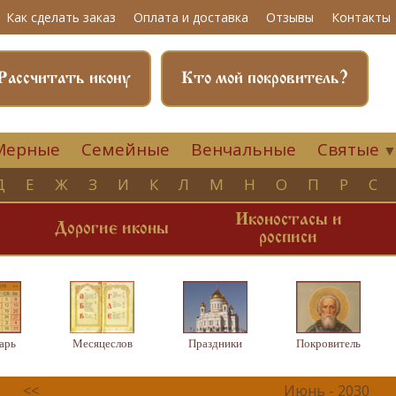
Как сделать заказ
Оплата и доставка
Отзывы
Контакты
Рассчитать икону
Кто мой покровитель?
Мерные
Семейные
Венчальные
Святые
Д
Е
Ж
З
И
К
Л
М
Н
О
П
Р
С
Иконостасы и
и
Дорогие иконы
росписи
арь
Месяцеслов
Праздники
Покровитель
<<
Июнь - 2030