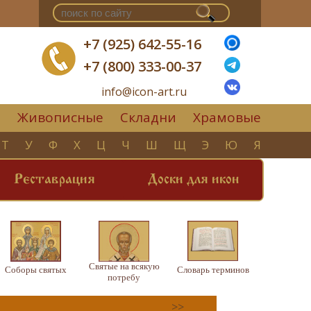
+7 (925) 642-55-16
+7 (800) 333-00-37
info@icon-art.ru
Живописные
Складни
Храмовые
▼
Т
У
Ф
Х
Ц
Ч
Ш
Щ
Э
Ю
Я
Реставрация
Доски для икон
Святые на всякую
Соборы святых
Словарь терминов
потребу
>>