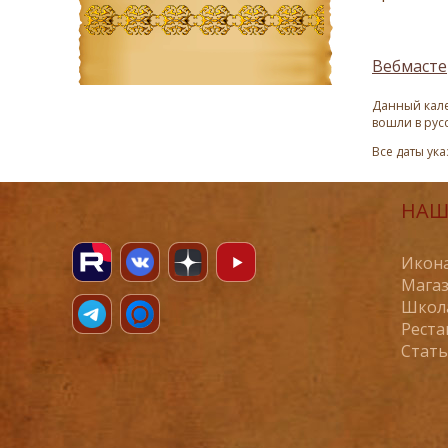
Вебмасте
Данный кале
вошли в рус
Все даты ук
НАШ
Икона
Магаз
Школ
Реста
Стат