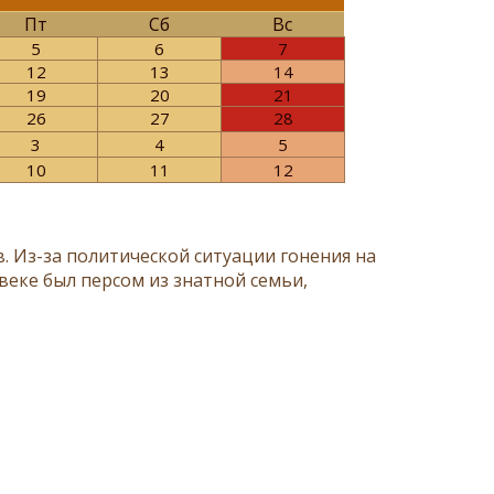
Пт
Сб
Вс
5
6
7
12
13
14
19
20
21
26
27
28
3
4
5
10
11
12
. Из-за политической ситуации гонения на
веке был персом из знатной семьи,