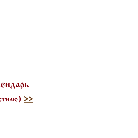
лендарь
 стилю)
>>