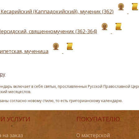
 Кесарийский (Каппадокийский), мученик (362)
ерсидский, священномученик (362-364)
гипетская, мученица
ру
ндарь включает в себя святых, прославленных Русской Православной Церк
ский месяцеслов.
азаны согласно новому стилю, то есть григорианскому календарю.
И УСЛУГИ
ПОКУПАТЕЛЮ
 на заказ
О мастерской