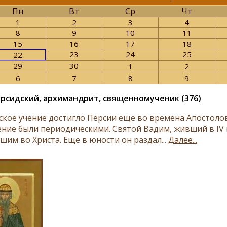
Пн
Вт
Ср
Чт
1
2
3
4
8
9
10
11
15
16
17
18
23
24
25
22
29
30
1
2
6
7
8
9
рсидский, архимандрит, священномученик (376)
ское учение достигло Персии еще во времена Апостолов
ение были периодическими. Святой Вадим, живший в IV 
шим во Христа. Еще в юности он раздал...
Далее...