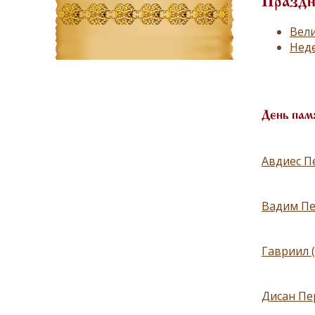
Праздн
Вел
Неде
День пам
Авдиес Пе
Вадим Пе
Гавриил (
Дисан Пе