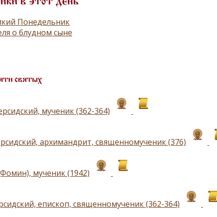
ики в этот день
икий Понедельник
ля о блудном сыне
яти святых
рсидский, мученик (362-364)
рсидский, архимандрит, священномученик (376)
Фомин), мученик (1942)
рсидский, епископ, священномученик (362-364)