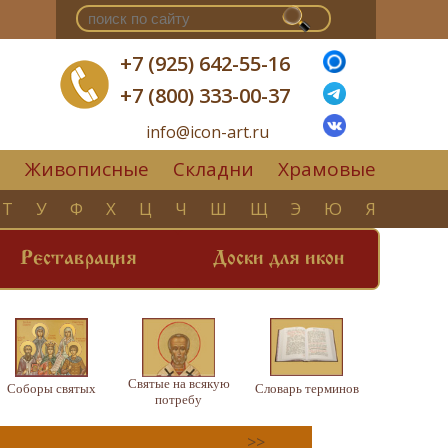
+7 (925) 642-55-16
+7 (800) 333-00-37
info@icon-art.ru
Живописные
Складни
Храмовые
▼
Т
У
Ф
Х
Ц
Ч
Ш
Щ
Э
Ю
Я
Реставрация
Доски для икон
Святые на всякую
Соборы святых
Словарь терминов
потребу
>>