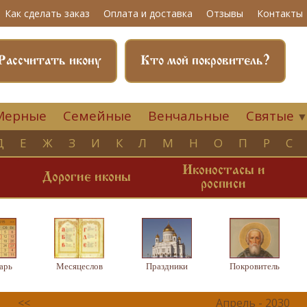
Как сделать заказ
Оплата и доставка
Отзывы
Контакты
Рассчитать икону
Кто мой покровитель?
Мерные
Семейные
Венчальные
Святые
Д
Е
Ж
З
И
К
Л
М
Н
О
П
Р
С
Иконостасы и
и
Дорогие иконы
росписи
арь
Месяцеслов
Праздники
Покровитель
<<
Апрель - 2030