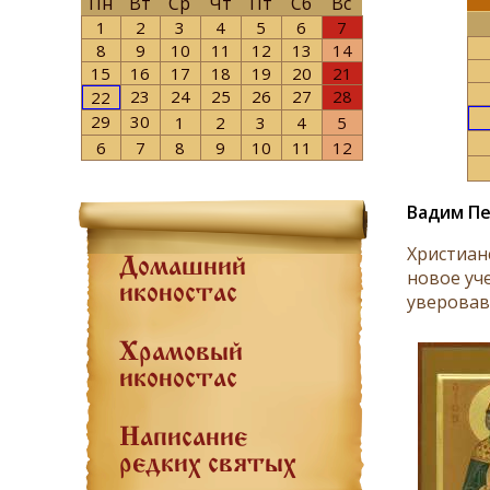
Пн
Вт
Ср
Чт
Пт
Сб
Вс
1
2
3
4
5
6
7
8
9
10
11
12
13
14
15
16
17
18
19
20
21
23
24
25
26
27
28
22
29
30
1
2
3
4
5
6
7
8
9
10
11
12
Вадим Пе
Христиан
Домашний
новое уч
иконостас
уверовав
Храмовый
иконостас
Написание
редких святых