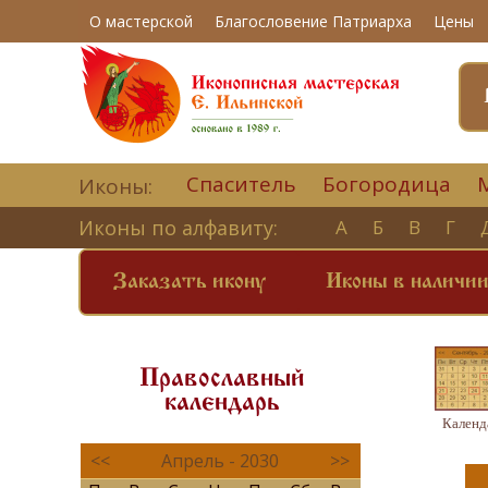
О мастерской
Благословение Патриарха
Цены
Спаситель
Богородица
Иконы:
Иконы по алфавиту:
А
Б
В
Г
Заказать икону
Иконы в наличи
Православный
календарь
Календ
<<
Апрель - 2030
>>