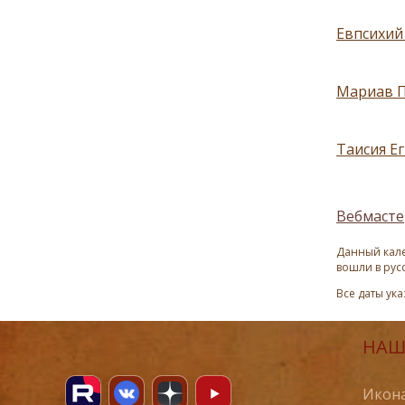
Евпсихий
Мариав П
Таисия Е
Вебмасте
Данный кале
вошли в рус
Все даты ук
НАШ
Икона