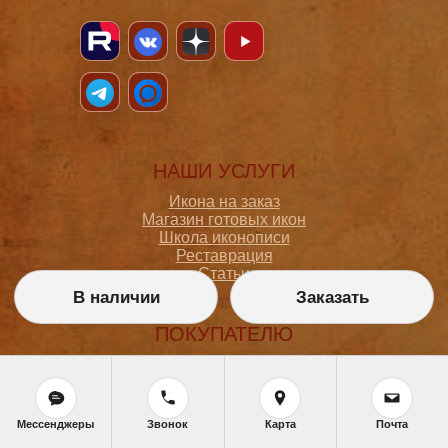
НАШИ УСЛУГИ
Икона на заказ
Магазин готовых икон
Школа иконописи
Реставрация
Статьи
В наличии
Заказать
ПОКУПАТЕЛЮ
О мастерской
Как сделать заказ
Доставка и оплата
Политика конфиденциальности
Мессенджеры
Звонок
Карта
Почта
Согласие на обработку персональных данных