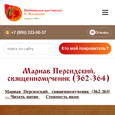
+7 (800) 333-00-37
Я
Отзывы
Кто мой покровитель?
Мариав Персидский,
священномученик (362-364)
Мариав Персидский, священномученик (362-364)
— Читать житие
Стоимость икон