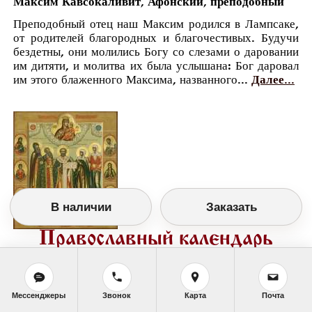
Максим Кавсокаливит, Афонский, преподобный
Преподобный отец наш Максим родился в Лампсаке,
от родителей благородных и благочестивых. Будучи
бездетны, они молились Богу со слезами о даровании
им дитяти, и молитва их была услышана: Бог даровал
им этого блаженного Максима, названного...
Далее...
В наличии
Заказать
Православный календарь
<<
Суббота, 26 Января (13 Января по старому
стилю)
>>
Мессенджеры
Звонок
Карта
Почта