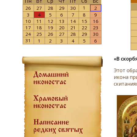
Пн
Вт
Ср
Чт
Пт
Сб
Вс
1
26
27
28
29
30
2
3
4
5
6
7
8
9
10
11
12
13
14
15
16
17
18
19
20
21
22
23
24
25
26
27
28
29
30
31
1
2
3
4
5
6
«В скорб
Этот обра
Домашний
икона пр
иконостас
скитаниях
Храмовый
иконостас
Написание
редких святых