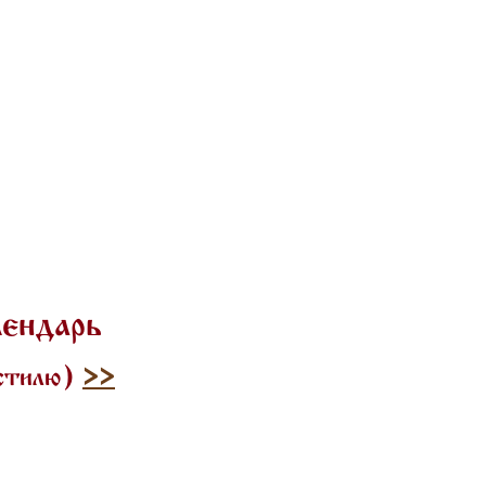
лендарь
 стилю)
>>