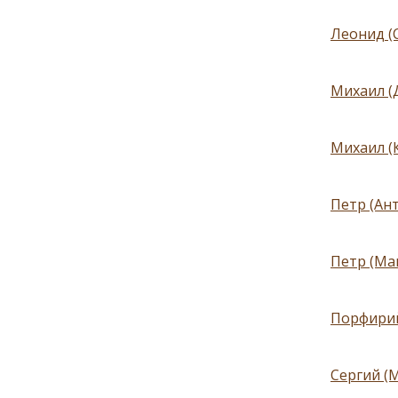
Леонид (С
Михаил (
Михаил (
Петр (Ант
Петр (Ма
Порфирий
Сергий (