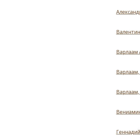
Александ
Валентин 
Варлаам А
Варлаам,
Варлаам,
Вениамин
Геннадий