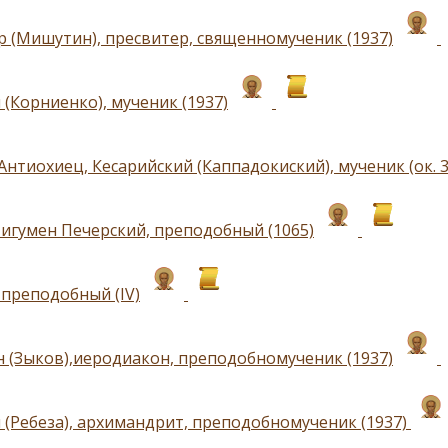
р (Мишутин), пресвитер, священномученик (1937)
(Корниенко), мученик (1937)
нтиохиец, Кесарийский (Каппадокиский), мученик (ок. 3
 игумен Печерский, преподобный (1065)
 преподобный (IV)
 (Зыков),иеродиакон, преподобномученик (1937)
 (Ребеза), архимандрит, преподобномученик (1937)