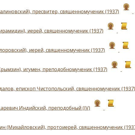
алиновский), пресвитер, священномученик (1937)
ирамидин), иерей, священномученик (1937)
лоровский), иерей, священномученик (1937)
Крымзин), игумен, преподобномученик (1937)
далов, епископ Чистопольский, священномученик (1937
царевич Индийский, преподобный (IV)
ин (Михайловский), протоиерей, священномученик (193