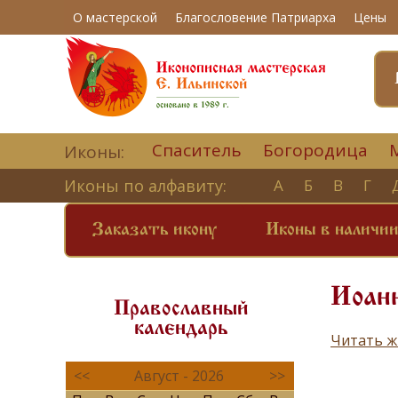
О мастерской
Благословение Патриарха
Цены
Спаситель
Богородица
Иконы:
Иконы по алфавиту:
А
Б
В
Г
Заказать икону
Иконы в наличи
Иоанн
Православный
календарь
Читать ж
<<
Август - 2026
>>