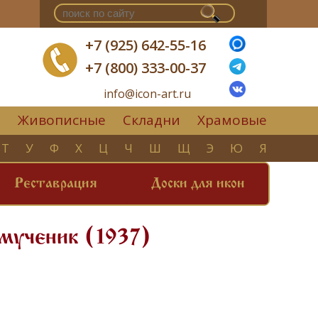
+7 (925) 642-55-16
+7 (800) 333-00-37
info@icon-art.ru
Живописные
Складни
Храмовые
▼
Т
У
Ф
Х
Ц
Ч
Ш
Щ
Э
Ю
Я
Реставрация
Доски для икон
омученик (1937)