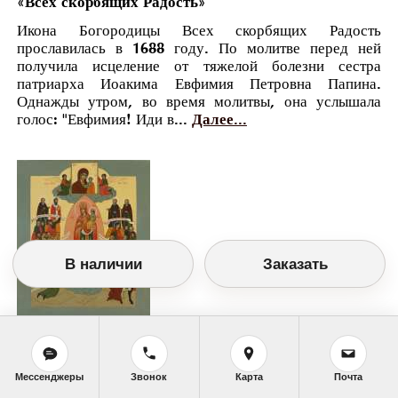
«Всех скорбящих Радость»
Икона Богородицы Всех скорбящих Радость
прославилась в 1688 году. По молитве перед ней
получила исцеление от тяжелой болезни сестра
патриарха Иоакима Евфимия Петровна Папина.
Однажды утром, во время молитвы, она услышала
голос: "Евфимия! Иди в...
Далее...
В наличии
Заказать
Православный календарь
<<
Вторник, 6 Ноября (24 Октября по старому
Мессенджеры
Звонок
Карта
Почта
стилю)
>>