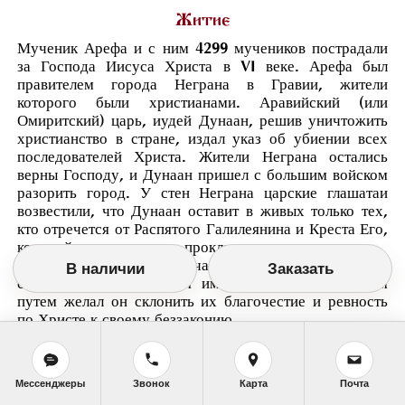
Житие
Мученик Арефа и с ним 4299 мучеников пострадали
за Господа Иисуса Христа в VI веке. Арефа был
правителем города Неграна в Гравии, жители
которого были христианами. Аравийский (или
Омиритский) царь, иудей Дунаан, решив уничтожить
христианство в стране, издал указ об убиении всех
последователей Христа. Жители Неграна остались
верны Господу, и Дунаан пришел с большим войском
разорить город. У стен Неграна царские глашатаи
возвестили, что Дунаан оставит в живых только тех,
кто отречется от Распятого Галилеянина и Креста Его,
который есть «знамение проклятия».
Мучитель ласковыми речами старался располагать к
В наличии
Заказать
себе сердца их, обещая им дары и почести; этим
путем желал он склонить их благочестие и ревность
по Христе к своему беззаконию.
Но они, возводя очи свои к небу, взывали, как бы
едиными устами:
– Мы не отвергаемся Тебя, Едине Слове Божий,
Мессенджеры
Звонок
Карта
Почта
Иисусе Христе, – не соблазняемся о пресвятом