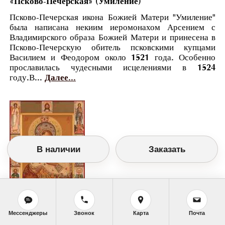
«Псково-Печерская» (Умиление)
Псково-Печерская икона Божией Матери "Умиление"
была написана некиим иеромонахом Арсением с
Владимирского образа Божией Матери и принесена в
Псково-Печерскую обитель псковскими купцами
Василием и Феодором около 1521 года. Особенно
прославилась чудесными исцелениями в 1524
году.В...
Далее...
В наличии
Заказать
Православный календарь
Мессенджеры
Звонок
Карта
Почта
<<
Суббота, 20 Октября (7 Октября по