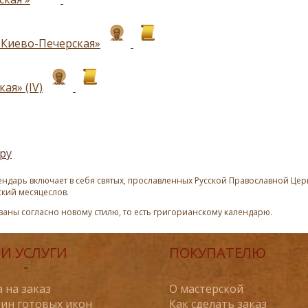
 Киево-Печерская»
ая» (IV)
ру
ндарь включает в себя святых, прославленных Русской Православной Церк
ский месяцеслов.
азаны согласно новому стилю, то есть григорианскому календарю.
И УСЛУГИ
ПОКУПАТЕЛЮ
 на заказ
О мастерской
ин готовых икон
Как сделать заказ