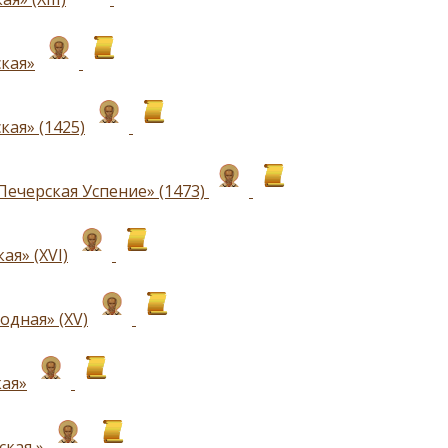
кая»
кая» (1425)
Печерская Успение» (1473)
ая» (ХVI)
одная» (ХV)
кая»
ская »