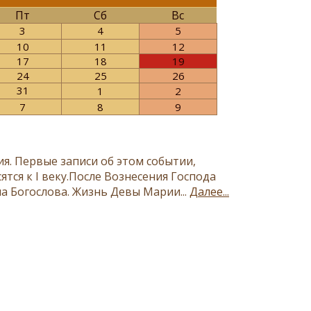
Пт
Сб
Вс
3
4
5
10
11
12
17
18
19
24
25
26
31
1
2
7
8
9
я. Первые записи об этом событии,
ся к I веку.После Вознесения Господа
а Богослова. Жизнь Девы Марии...
Далее...