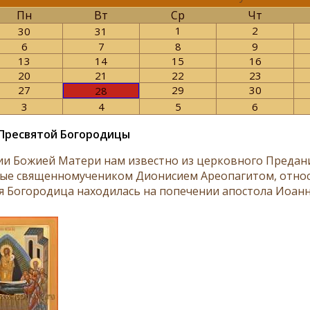
Пн
Вт
Ср
Чт
1
2
30
31
6
7
8
9
13
14
15
16
20
21
22
23
27
29
30
28
3
4
5
6
Пресвятой Богородицы
ии Божией Матери нам известно из церковного Предани
ые священномучеником Дионисием Ареопагитом, относят
я Богородица находилась на попечении апостола Иоанн