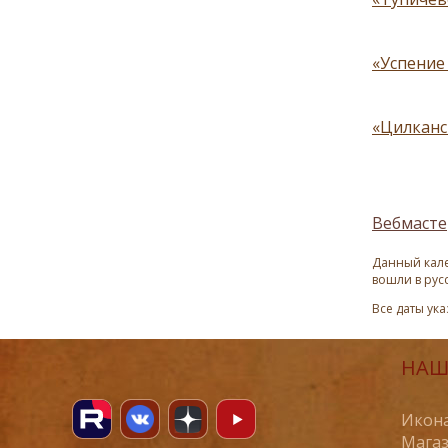
«Успение
«Цилканск
Вебмасте
Данный кале
вошли в рус
Все даты ук
НАШ
Икона
Магаз