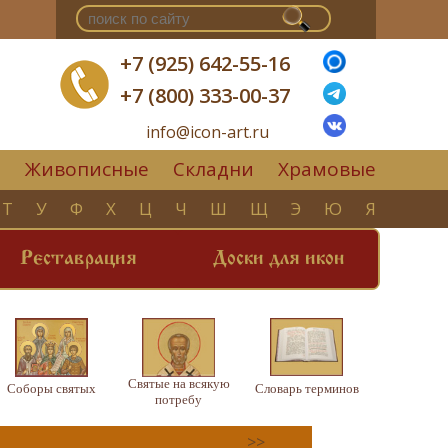
+7 (925) 642-55-16
+7 (800) 333-00-37
info@icon-art.ru
Живописные
Складни
Храмовые
▼
Т
У
Ф
Х
Ц
Ч
Ш
Щ
Э
Ю
Я
Реставрация
Доски для икон
Святые на всякую
Соборы святых
Словарь терминов
потребу
>>