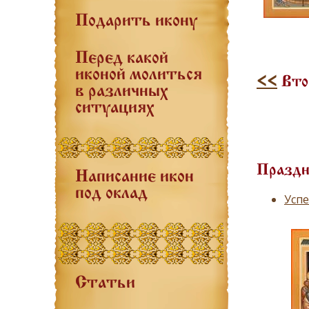
Подарить икону
Перед какой
иконой молиться
<<
Втор
в различных
ситуациях
Праздн
Написание икон
под оклад
Усп
Статьи