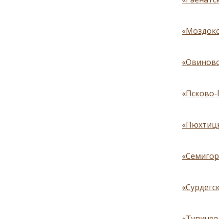
«Моздокс
«Овиновс
«Псково-
«Пюхтицк
«Семигор
«Сурдегс
«Тупичев