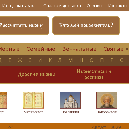
Как сделать заказ
Оплата и доставка
Отзывы
Контакты
Рассчитать икону
Кто мой покровитель?
Мерные
Семейные
Венчальные
Святые
Д
Е
Ж
З
И
К
Л
М
Н
О
П
Р
С
Иконостасы и
и
Дорогие иконы
росписи
арь
Месяцеслов
Праздники
Покровитель
<<
Август - 2029