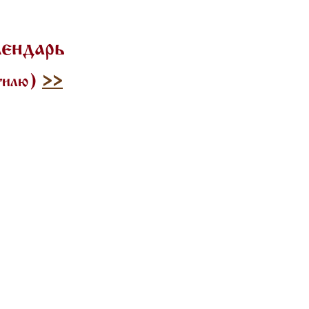
лендарь
стилю)
>>