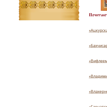
Почитают
«Ацкурска
«Бахчисар
«Вифлеем
«Владимир
«Влахерн
«Гаенатска