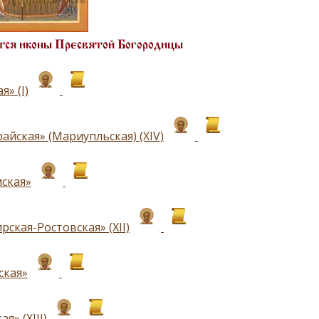
ся иконы Пресвятой Богородицы
я» (I)
айская» (Мариупльская) (ХIV)
ская»
ская-Ростовская» (ХII)
ская»
я» (ХIII)