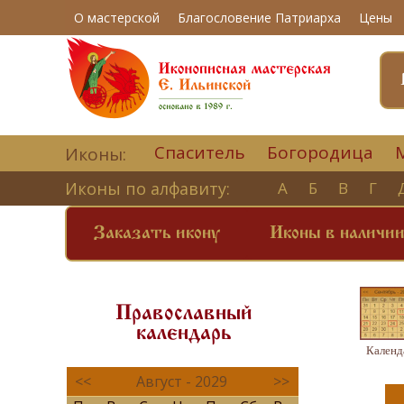
О мастерской
Благословение Патриарха
Цены
Спаситель
Богородица
Иконы:
Иконы по алфавиту:
А
Б
В
Г
Заказать икону
Иконы в наличи
Православный
календарь
Календ
<<
Август - 2029
>>