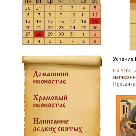
Пн
Вт
Ср
Чт
Пт
Сб
Вс
1
2
3
4
5
30
31
6
7
8
9
10
11
12
13
14
15
16
17
18
19
20
21
22
23
24
25
26
27
29
30
31
28
1
2
3
4
5
6
7
8
9
Успение 
Об Успен
Домашний
написанн
иконостас
Пресвята
Храмовый
иконостас
Написание
редких святых