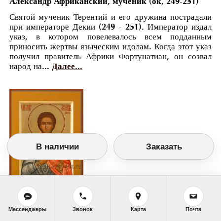
Александр Африканский, мученик (ок, 249-251)
Святой мученик Терентий и его дружина пострадали
при императоре Декии (249 - 251). Император издал
указ, в котором повелевалось всем подданным
приносить жертвы языческим идолам. Когда этот указ
получил правитель Африки Фортунатиан, он созвал
народ на...
Далее...
В наличии
Заказать
Православный календарь
Мессенджеры
Звонок
Карта
Почта
<<
Понедельник, 23 Апреля (10 Апреля по