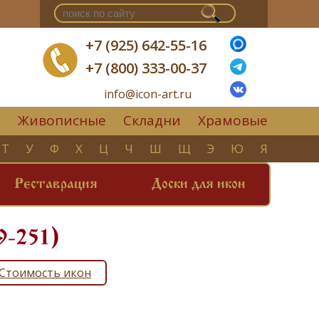
+7 (925) 642-55-16
+7 (800) 333-00-37
info@icon-art.ru
Живописные
Складни
Храмовые
▼
Т
У
Ф
Х
Ц
Ч
Ш
Щ
Э
Ю
Я
Реставрация
Доски для икон
9-251)
Стоимость икон