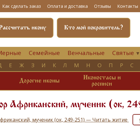
Как сделать заказ
Оплата и доставка
Отзывы
Контакты
Рассчитать икону
Кто мой покровитель?
Мерные
Семейные
Венчальные
Святые
Д
Е
Ж
З
И
К
Л
М
Н
О
П
Р
С
Иконостасы и
и
Дорогие иконы
росписи
р Африканский, мученик (ок, 24
фриканский, мученик (ок, 249-251) — Читать житие