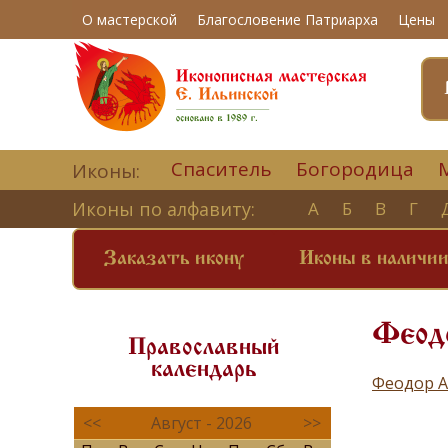
О мастерской
Благословение Патриарха
Цены
Спаситель
Богородица
Иконы:
Иконы по алфавиту:
А
Б
В
Г
Заказать икону
Иконы в наличи
Феодо
Православный
календарь
Феодор А
<<
Август - 2026
>>