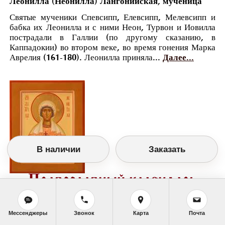
Леонилла (Неонилла) Лангонийская, мученица
Святые мученики Спевсипп, Елевсипп, Мелевсипп и
бабка их Леонилла и с ними Неон, Турвон и Иовилла
пострадали в Галлии (по другому сказанию, в
Каппадокии) во втором веке, во время гонения Марка
Аврелия (161-180). Леонилла приняла...
Далее...
В наличии
Заказать
Православный календарь
<<
Понедельник, 29 Января (16 Января по
старому стилю)
>>
Мессенджеры
Звонок
Карта
Почта