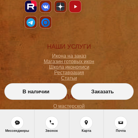
НАШИ УСЛУГИ
Икона на заказ
Магазин готовых икон
Школа иконописи
Реставрация
Статьи
В наличии
Заказать
ПОКУПАТЕЛЮ
О мастерской
Как сделать заказ
Доставка и оплата
Политика конфиденциальности
Согласие на обработку персональных данных
Мессенджеры
Звонок
Карта
Почта
Политика обработки персональных данных