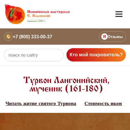
+7 (800) 333-00-37
Я
Отзывы
Кто мой покровитель?
Турвон Лангонийский,
мученик (161-180)
Читать житие святого Турвона
Стоимость икон