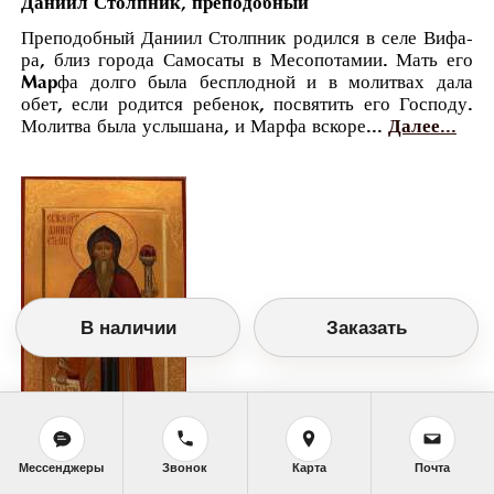
Даниил Столпник, преподобный
Пре­по­доб­ный Да­ни­ил Столп­ник ро­дил­ся в се­ле Вифа­
ра, близ го­ро­да Са­мо­са­ты в Ме­со­по­та­мии. Мать его
Mapфа дол­го бы­ла бес­плод­ной и в мо­лит­вах да­ла
обет, ес­ли ро­дит­ся ре­бе­нок, по­свя­тить его Гос­по­ду.
Мо­лит­ва бы­ла услы­ша­на, и Мар­фа вско­ре...
Далее...
В наличии
Заказать
Мессенджеры
Звонок
Карта
Почта