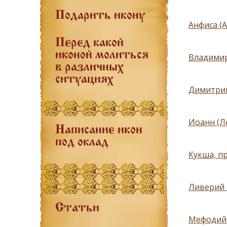
Подарить икону
Анфиса (
Перед какой
иконой молиться
Владимир
в различных
ситуациях
Димитрий
Иоанн (Л
Написание икон
под оклад
Кукша, п
Ливерий 
Статьи
Мефодий 