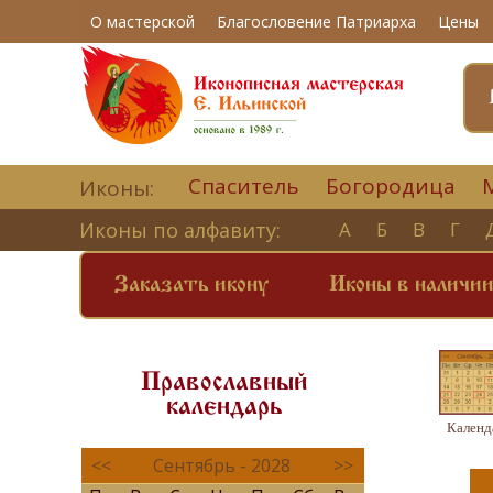
О мастерской
Благословение Патриарха
Цены
Спаситель
Богородица
Иконы:
Иконы по алфавиту:
А
Б
В
Г
Заказать икону
Иконы в наличи
Православный
календарь
Календ
<<
Сентябрь - 2028
>>