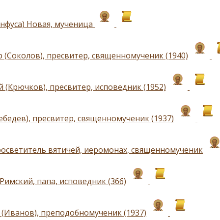
Анфуса) Новая, мученица
 (Соколов), пресвитер, священномученик (1940)
 (Крючков), пресвитер, исповедник (1952)
ебедев), пресвитер, священномученик (1937)
росветитель вятичей, иеромонах, священномученик
Римский, папа, исповедник (366)
(Иванов), преподобномученик (1937)