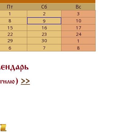
Пт
Сб
Вс
1
2
3
8
10
9
15
16
17
22
23
24
29
30
1
6
7
8
лендарь
стилю)
>>