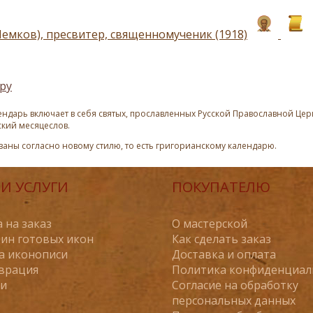
Немков), пресвитер, священномученик (1918)
ру
ндарь включает в себя святых, прославленных Русской Православной Церк
ский месяцеслов.
азаны согласно новому стилю, то есть григорианскому календарю.
И УСЛУГИ
ПОКУПАТЕЛЮ
 на заказ
О мастерской
ин готовых икон
Как сделать заказ
а иконописи
Доставка и оплата
врация
Политика конфиденциал
ьи
Согласие на обработку
персональных данных