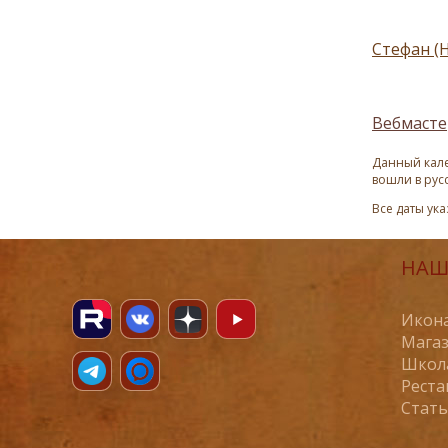
Стефан (
Вебмасте
Данный кале
вошли в рус
Все даты ук
НАШ
Икона
Магаз
Школ
Реста
Стат