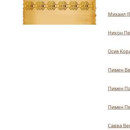
Михаил (
Никон Пе
Осия Кор
Пимен Ве
Пимен Па
Пимен Пе
Савва Ве