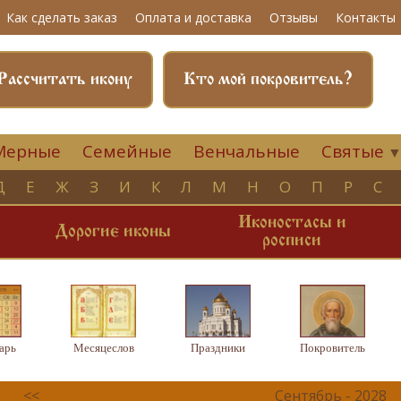
Как сделать заказ
Оплата и доставка
Отзывы
Контакты
Рассчитать икону
Кто мой покровитель?
Мерные
Семейные
Венчальные
Святые
Д
Е
Ж
З
И
К
Л
М
Н
О
П
Р
С
Иконостасы и
и
Дорогие иконы
росписи
арь
Месяцеслов
Праздники
Покровитель
<<
Сентябрь - 2028