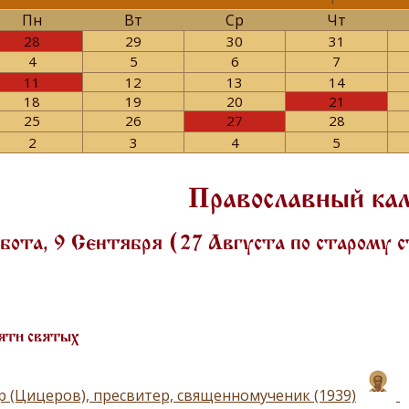
Пн
Вт
Ср
Чт
28
29
30
31
4
5
6
7
11
12
13
14
18
19
20
21
25
26
27
28
2
3
4
5
Православный ка
ота, 9 Сентября (27 Августа по старому 
яти святых
р (Цицеров), пресвитер, священномученик (1939)