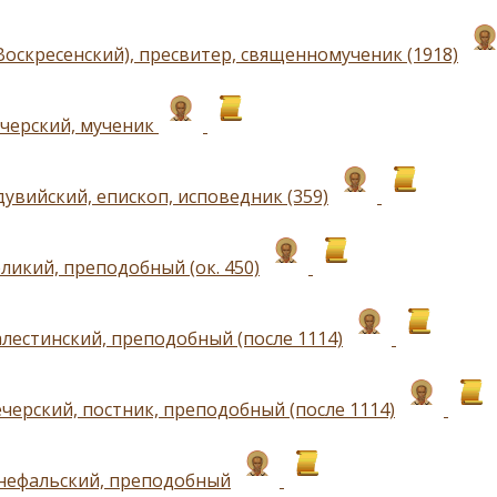
Воскресенский), пресвитер, священномученик (1918)
черский, мученик
дувийский, епископ, исповедник (359)
ликий, преподобный (ок. 450)
лестинский, преподобный (после 1114)
черский, постник, преподобный (после 1114)
нефальский, преподобный