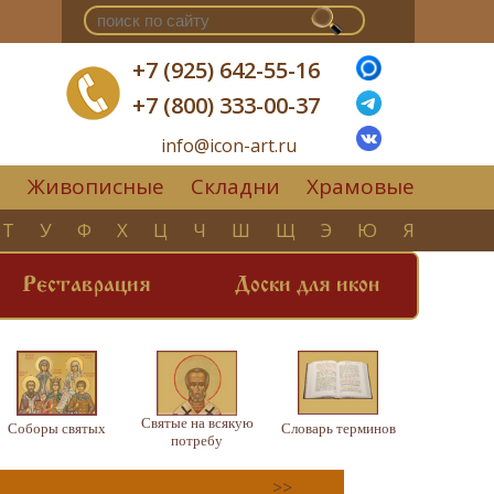
+7 (925) 642-55-16
+7 (800) 333-00-37
info@icon-art.ru
Живописные
Складни
Храмовые
▼
Т
У
Ф
Х
Ц
Ч
Ш
Щ
Э
Ю
Я
Реставрация
Доски для икон
Святые на всякую
Соборы святых
Словарь терминов
потребу
>>