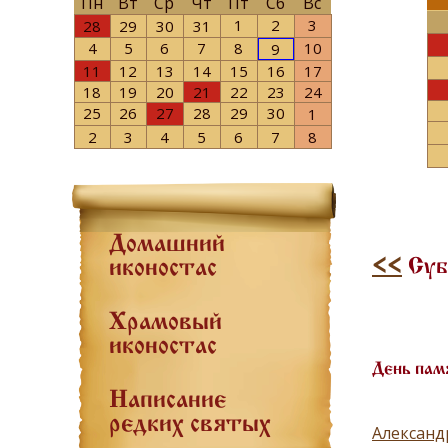
Пн
Вт
Ср
Чт
Пт
Сб
Вс
1
2
3
28
29
30
31
4
5
6
7
8
10
9
11
12
13
14
15
16
17
18
19
20
21
22
23
24
25
26
27
28
29
30
1
2
3
4
5
6
7
8
Домашний
<<
Субб
иконостас
Храмовый
иконостас
День пам
Написание
редких святых
Александ