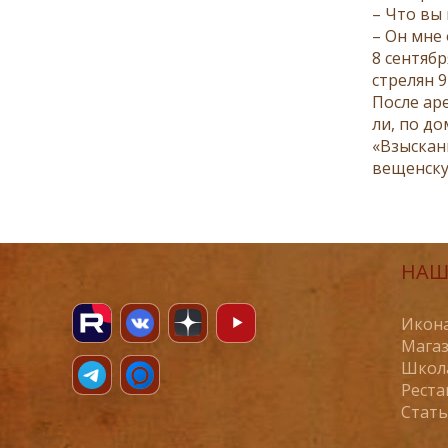
– Что вы г
– Он мне о
8 сен­тяб­
стре­лян 9
По­сле аре
ли, по до­
«Взыс­ка­н
ве­щен­ску
НАШ
Икона
Магаз
Школ
Реста
Стат