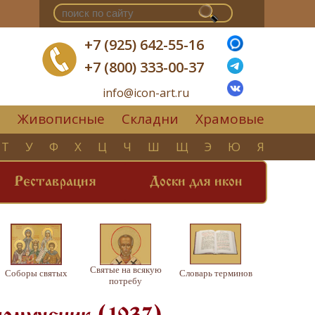
+7 (925) 642-55-16
+7 (800) 333-00-37
info@icon-art.ru
Живописные
Складни
Храмовые
▼
Т
У
Ф
Х
Ц
Ч
Ш
Щ
Э
Ю
Я
Реставрация
Доски для икон
Святые на всякую
Соборы святых
Словарь терминов
потребу