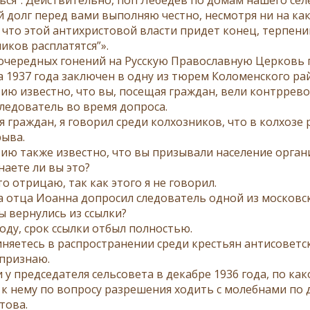
долг пе­ред ва­ми вы­пол­няю чест­но, несмот­ря ни на ка­ки
что этой ан­ти­хри­сто­вой вла­сти при­дет ко­нец, тер­пе­ни
и­ков рас­пла­тят­ся”».
оче­ред­ных го­не­ний на Рус­скую Пра­во­слав­ную Цер­ковь 
та 1937 го­да за­клю­чен в од­ну из тю­рем Ко­ло­мен­ско­го рай
ию из­вест­но, что вы, по­се­щая граж­дан, ве­ли контр­ре­во
ле­до­ва­тель во вре­мя до­про­са.
я граж­дан, я го­во­рил сре­ди кол­хоз­ни­ков, что в кол­хо­зе 
ры­ва.
ию так­же из­вест­но, что вы при­зы­ва­ли на­се­ле­ние ор­га­н
на­е­те ли вы это?
то от­ри­цаю, так как это­го я не го­во­рил.
та от­ца Иоан­на до­про­сил сле­до­ва­тель од­ной из мос­ков­с
ы вер­ну­лись из ссыл­ки?
о­ду, срок ссыл­ки от­был пол­но­стью.
­ня­е­тесь в рас­про­стра­не­нии сре­ди кре­стьян ан­ти­со­вет­
 при­знаю.
 у пред­се­да­те­ля сель­со­ве­та в де­каб­ре 1936 го­да, по ка­
 к нему по во­про­су раз­ре­ше­ния хо­дить с мо­леб­на­ми по
то­ва.