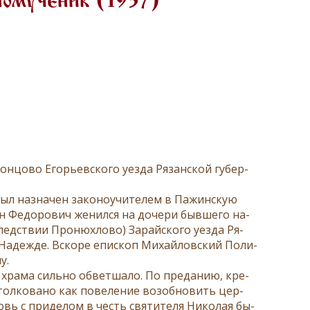
номученик (1937)
рон­цо­во Его­рьев­ско­го уез­да Ря­зан­ской гу­бер­
был на­зна­чен за­ко­но­учи­те­лем в Па­жин­скую
н Фе­до­ро­вич же­нил­ся на до­че­ри быв­ше­го на­
лед­ствии Про­ню­х­ло­во) За­рай­ско­го уез­да Ря­
а На­деж­де. Вско­ре епи­скоп Ми­хай­лов­ский По­ли­
у.
ие хра­ма силь­но об­вет­ша­ло. По пре­да­нию, кре­
тол­ко­ва­но как по­ве­ле­ние воз­об­но­вить цер­
вь с при­де­лом в честь свя­ти­те­ля Ни­ко­лая бы­