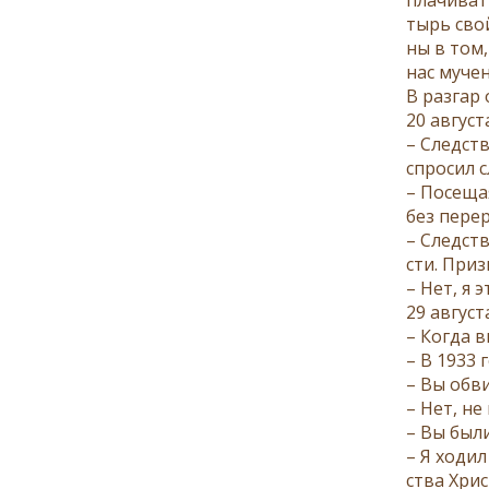
тырь свой 
ны в том, 
нас му­че­н
В раз­гар 
20 ав­гу­с
– След­ств
спро­сил с
– По­се­ща
без пе­ре­
– След­ств
сти. При­з
– Нет, я э
29 ав­гу­с
– Ко­гда в
– В 1933 г
– Вы об­ви
– Нет, не
– Вы бы­ли
– Я хо­дил
ства Хри­с