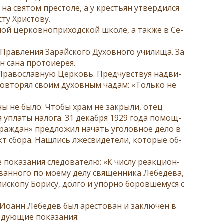
 на свя­том пре­сто­ле, а у кре­стьян утвер­дил­ся
ту Хри­сто­ву.
ной цер­ков­но­при­ход­ской шко­ле, а так­же в Се­
Прав­ле­ния За­рай­ско­го Ду­хов­но­го учи­ли­ща. За
са­на про­то­и­е­рея.
 Пра­во­слав­ную Цер­ковь. Пред­чув­ствуя на­дви­
по­вто­рял сво­им ду­хов­ным ча­дам: «Толь­ко не
­ны не бы­ло. Чтобы храм не за­кры­ли, отец
 упла­ты на­ло­га. 31 де­каб­ря 1929 го­да по­мощ­
 граж­дан» пред­ло­жил на­чать уго­лов­ное де­ло в
т сбо­ра. На­шлись лже­сви­де­те­ли, ко­то­рые об­
по­ка­за­ния сле­до­ва­те­лю: «К чис­лу ре­ак­ци­он­
­ван­но­го по мо­е­му де­лу свя­щен­ни­ка Ле­бе­де­ва,
и­ско­пу Бо­ри­су, дол­го и упор­но бо­ров­ше­му­ся с
ей Иоанн Ле­бе­дев был аре­сто­ван и за­клю­чен в
ду­ю­щие по­ка­за­ния: