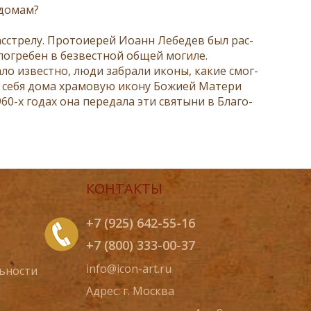
 до­мам?
с­стре­лу. Про­то­и­е­рей Иоанн Ле­бе­дев был рас­
по­гре­бен в без­вест­ной об­щей мо­ги­ле.
­ло из­вест­но, лю­ди за­бра­ли ико­ны, ка­кие смог­
у се­бя до­ма хра­мо­вую ико­ну Бо­жи­ей Ма­те­ри
0-х го­дах она пе­ре­да­ла эти свя­ты­ни в Бла­го­
КОНТАКТЫ
+7 (925) 642-55-16
+7 (800) 333-00-37
info@icon-art.ru
ьности
Адрес: г. Москва