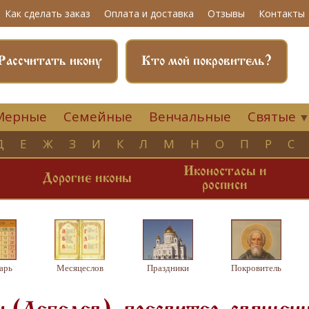
Как сделать заказ
Оплата и доставка
Отзывы
Контакты
Рассчитать икону
Кто мой покровитель?
Мерные
Семейные
Венчальные
Святые
Д
Е
Ж
З
И
К
Л
М
Н
О
П
Р
С
Иконостасы и
и
Дорогие иконы
росписи
арь
Месяцеслов
Праздники
Покровитель