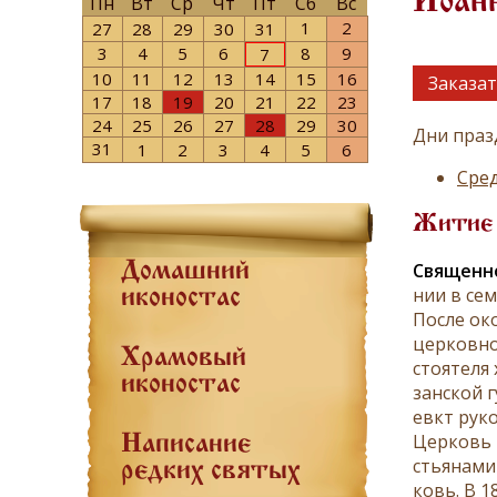
Иоанн
Пн
Вт
Ср
Чт
Пт
Сб
Вс
1
2
27
28
29
30
31
3
4
5
6
8
9
7
10
11
12
13
14
15
16
Заказат
17
18
19
20
21
22
23
24
25
26
27
28
29
30
Дни праз
31
1
2
3
4
5
6
Сред
Житие
Свя­щен­н
Домашний
нии в се­м
иконостас
По­сле око
цер­ков­но
Храмовый
сто­я­те­л
иконостас
зан­ской г
евкт ру­ко
Цер­ковь в
Написание
стья­на­ми
редких святых
ковь. В 18