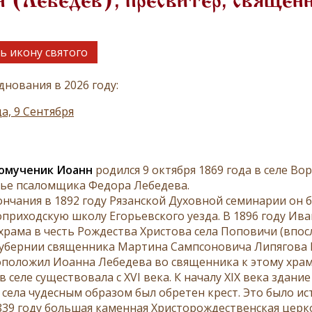
 (Лебедев), пресвитер, священ
ь икону святого
днования в 2026 году:
а, 9 Сентября
о­му­че­ник Иоанн
ро­дил­ся 9 ок­тяб­ря 1869 го­да в се­ле Во­
ье пса­лом­щи­ка Фе­до­ра Ле­бе­де­ва.
н­ча­ния в 1892 го­ду Ря­зан­ской Ду­хов­ной се­ми­на­рии он 
­при­ход­скую шко­лу Его­рьев­ско­го уез­да. В 1896 го­ду Ива
я хра­ма в честь Рож­де­ства Хри­сто­ва се­ла По­по­ви­чи (впо­с
у­бер­нии свя­щен­ни­ка Мар­ти­на Самп­со­но­ви­ча Ли­пя­го­в
­по­ло­жил Иоан­на Ле­бе­де­ва во свя­щен­ни­ка к это­му хра­м
 се­ле су­ще­ство­ва­ла с XVI ве­ка. К на­ча­лу XIX ве­ка зда­н
 се­ла чу­дес­ным об­ра­зом был об­ре­тен крест. Это бы­ло ис­
39 го­ду боль­шая ка­мен­ная Хри­сто­рож­де­ствен­ская цер­ко