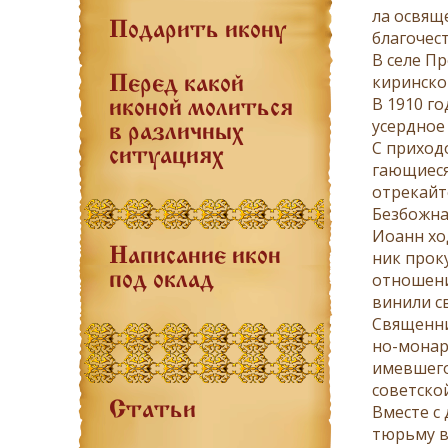
ла освя­ще
Подарить икону
бла­го­че­
В се­ле Пр
ки­рин­ско
Перед какой
В 1910 го­
иконой молиться
усерд­ное 
в различных
С при­хо­д
ситуациях
га­ю­щи­е­
от­ре­кай­
Без­бож­на
Иоанн хо­д
Написание икон
ник про­ку
от­но­ше­н
под оклад
ви­ни­ли с
Свя­щен­ни
но-мо­нар­х
имев­ше­го
со­вет­ско
Статьи
Вме­сте с 
тюрь­му в 