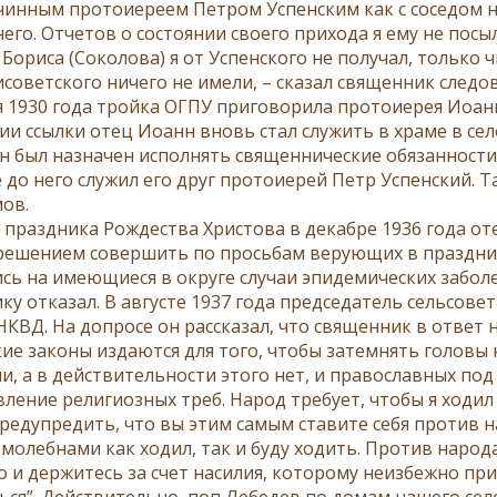
­чин­ным про­то­и­е­ре­ем Пет­ром Успен­ским как с со­се­дом на
его. От­че­тов о со­сто­я­нии сво­е­го при­хо­да я ему не по­с
 Бо­ри­са (Со­ко­ло­ва) я от Успен­ско­го не по­лу­чал, толь­ко 
­со­вет­ско­го ни­че­го не име­ли, – ска­зал свя­щен­ник сле­до­
я 1930 го­да трой­ка ОГПУ при­го­во­ри­ла про­то­и­е­рея Иоа
ии ссыл­ки отец Иоанн вновь стал слу­жить в хра­ме в се­ле П
был на­зна­чен ис­пол­нять свя­щен­ни­че­ские обя­зан­но­сти 
 до него слу­жил его друг про­то­и­е­рей Петр Успен­ский. Т
мов.
 празд­ни­ка Рож­де­ства Хри­сто­ва в де­каб­ре 1936 го­да оте
ре­ше­ни­ем со­вер­шить по прось­бам ве­ру­ю­щих в празд­ник
сь на име­ю­щи­е­ся в окру­ге слу­чаи эпи­де­ми­че­ских за­боле
­ку от­ка­зал. В ав­гу­сте 1937 го­да пред­се­да­тель сель­со­ве
НКВД. На до­про­се он рас­ска­зал, что свя­щен­ник в от­вет на
кие за­ко­ны из­да­ют­ся для то­го, чтобы за­тем­нять го­ло­вы 
ии, а в дей­стви­тель­но­сти это­го нет, и пра­во­слав­ных п
­ле­ние ре­ли­ги­оз­ных треб. На­род тре­бу­ет, чтобы я хо­ди
е­ду­пре­дить, что вы этим са­мым ста­ви­те се­бя про­тив на­
 с мо­леб­на­ми как хо­дил, так и бу­ду хо­дить. Про­тив на­ро
 и дер­жи­тесь за счет на­си­лия, ко­то­ро­му неиз­беж­но при
ь­ся”. Дей­стви­тель­но, поп Ле­бе­дев по до­мам на­ше­го се­ле