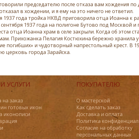
о­во­ри­ли пред­се­да­те­лю по­сле от­ка­за вам хож­де­ния по
т­ка­зал в хож­де­нии, и я ему на это ни­че­го не от­ве­тил.
ря 1937 го­да трой­ка НКВД при­го­во­ри­ла от­ца Иоан­на к ра
 сен­тяб­ря 1937 го­да на по­ли­гоне Бу­то­во под Моск­вой и 
­ста от­ца Иоан­на храм в се­ле за­кры­ли. Ко­гда об этом ста
мам. При­хо­жан­ка Пе­ла­гия Ко­стю­хи­на бе­реж­но хра­ни­ла 
ие по­гиб­ших» и чу­до­твор­ный на­пре­столь­ный крест. В 196
ю цер­ковь го­ро­да За­рай­ска.
И УСЛУГИ
ПОКУПАТЕЛЮ
 на заказ
О мастерской
ин готовых икон
Как сделать заказ
а иконописи
Доставка и оплата
врация
Политика конфиденциал
ьи
Согласие на обработку
персональных данных