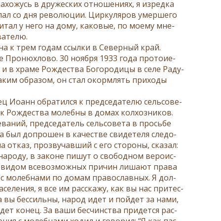
­хо­жусь в дру­же­ских от­но­ше­ни­ях, я из­ред­ка
ы­лал со дня ре­во­лю­ции. Цир­ку­ля­ров умер­ше­го
чи­тал у него на до­му, ка­ко­вые, по мо­е­му мне­
ва­те­лю.
н­на к трем го­дам ссыл­ки в Се­вер­ный край.
ро­ню­х­ло­во. 30 но­яб­ря 1933 го­да про­то­и­е­
и в хра­ме Рож­де­ства Бо­го­ро­ди­цы в се­ле Ра­ду­
а­ким об­ра­зом, он стал окорм­лять при­хо­ды
ц Иоанн об­ра­тил­ся к пред­се­да­те­лю сель­со­ве­
 Рож­де­ства мо­леб­ны в до­мах кол­хоз­ни­ков.
­ва­ний, пред­се­да­тель сель­со­ве­та в прось­бе
­та был до­про­шен в ка­че­стве сви­де­те­ля сле­до­
 от­каз, про­зву­чав­ший с его сто­ро­ны, ска­зал:
на­ро­ду, в за­коне пи­шут о сво­бод­ном ве­ро­ис­
од ви­дом все­воз­мож­ных при­чин ли­ша­ют пра­ва
л с мо­леб­на­ми по до­мам пра­во­слав­ных. Я дол­
се­ле­ния, я все им рас­ска­жу, как вы нас при­тес­
­да вы бес­силь­ны, на­род идет и пой­дет за на­ми,
­дет ко­нец. За ва­ши бес­чин­ства при­дет­ся рас­
­ния с мо­леб­на­ми хо­дил и го­во­рил: “Я как пас­