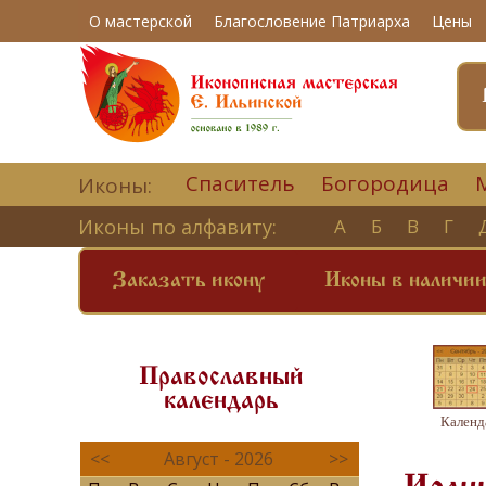
О мастерской
Благословение Патриарха
Цены
Спаситель
Богородица
Иконы:
Иконы по алфавиту:
А
Б
В
Г
Заказать икону
Иконы в наличи
Православный
календарь
Календ
<<
Август - 2026
>>