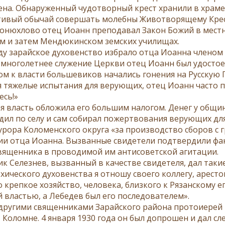
­на. Об­на­ру­жен­ный чу­до­твор­ный крест хра­ни­ли в хра­ме
сти­вый обы­чай со­вер­шать мо­леб­ны Жи­во­тво­ря­ще­му Кре­с
о­ню­х­ло­во отец Иоанн пре­по­да­вал За­кон Бо­жий в мест­
м и за­тем Мен­дю­кин­ском зем­ских учи­ли­щах.
ду за­рай­ское ду­хо­вен­ство из­бра­ло от­ца Иоан­на чле­ном 
мно­го­лет­нее слу­же­ние Церк­ви отец Иоанн был удо­сто­ен 
ом к вла­сти боль­ше­ви­ков на­ча­лись го­не­ния на Рус­скую
ся тя­же­лые ис­пы­та­ния для ве­ру­ю­щих, отец Иоанн ча­сто 
тесь!»
я власть об­ло­жи­ла его боль­шим на­ло­гом. Де­нег у об­щи
ил по се­лу и сам со­би­рал по­жерт­во­ва­ния ве­ру­ю­щих для
­ро­ра Ко­ло­мен­ско­го окру­га «за про­из­вод­ство сбо­ров с
ии от­ца Иоан­на. Вы­зван­ные сви­де­те­ли под­твер­ди­ли фак
вя­щен­ни­ка в про­во­ди­мой им ан­ти­со­вет­ской аги­та­ции.
к Се­лез­нев, вы­зван­ный в ка­че­стве сви­де­те­ля, дал та­кие 
и­че­ско­го ду­хо­вен­ства я от­но­шу сво­е­го кол­ле­гу, аре­сто
 креп­кое хо­зяй­ство, че­ло­ве­ка, близ­ко­го к Ря­зан­ско­му еп
й вла­стью, а Ле­бе­дев был его по­сле­до­ва­те­лем».
дру­ги­ми свя­щен­ни­ка­ми За­рай­ско­го рай­о­на про­то­и­е­р
Ко­ломне. 4 ян­ва­ря 1930 го­да он был до­про­шен и дал сле­