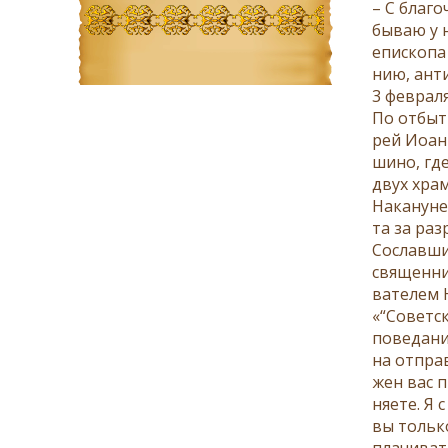
– С бла­го
бы­ваю у н
епи­ско­па
нию, ан­ти
3 фев­ра­л
По от­бы­т
рей Иоанн 
ши­но, где
двух хра­
На­ка­нуне
та за раз­
Со­слав­ши
свя­щен­ни
ва­те­лем 
«“Со­вет­с
по­ве­да­н
на от­прав
жен вас пр
ня­е­те. Я
вы толь­ко
пла­чи­ват