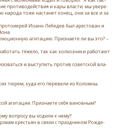
е про­ти­во­дей­ствия и ка­ры вла­сти; мы уве­ре­
ю на­ро­да то­же на­станет ко­нец, они за все и за
про­то­и­е­рей Иоанн Ле­бе­дев был аре­сто­ван и
­о­на.
­лю­ци­он­ную аги­та­цию. При­зна­е­те ли вы это? –
ра­бо­тать тя­же­ло, так как кол­хоз­ни­ки ра­бо­та­ют
и­зо­вать­ся и вы­сту­пить про­тив со­вет­ской вла­
ких тю­рем, ку­да его пе­ре­ве­ли из Ко­лом­ны.
ской аги­та­ции. При­зна­е­те се­бя ви­нов­ным?
ко­му во­про­су вы хо­ди­ли к нему?
 до­мам кре­стьян в свя­зи с празд­ни­ком Рож­де­