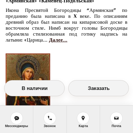
«Армянская» «Каменец-Подольская»
Икона Пресвятой Богородицы “Армянская” по
преданию была написана в X веке. По описаниям
древний образ был написан на кипарисовой доске в
восточном стиле. Нимб вокруг головы Богородицы
обрамляла стилизованная под готику надпись на
латыни: «Царица...
Далее...
В наличии
Заказать
Православный календарь
Мессенджеры
Звонок
Карта
Почта
<<
Вторник, 27 Июня (14 Июня по старому
стилю)
>>