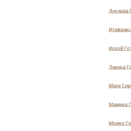
Дуклида Г
Игафракс 
Иской Гот
Лариса Г
Малх Сир
Мамика Г
Моико Го