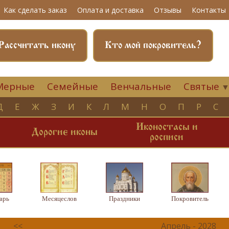
Как сделать заказ
Оплата и доставка
Отзывы
Контакты
Рассчитать икону
Кто мой покровитель?
Мерные
Семейные
Венчальные
Святые
Д
Е
Ж
З
И
К
Л
М
Н
О
П
Р
С
Иконостасы и
и
Дорогие иконы
росписи
арь
Месяцеслов
Праздники
Покровитель
<<
Апрель - 2028