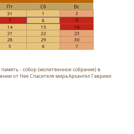
Пт
Сб
Вс
1
2
31
7
9
8
14
15
16
21
22
23
28
29
30
5
6
7
память - собор (молитвенное собрание) в
ении от Нее Спасителя мира.Архангел Гавриил