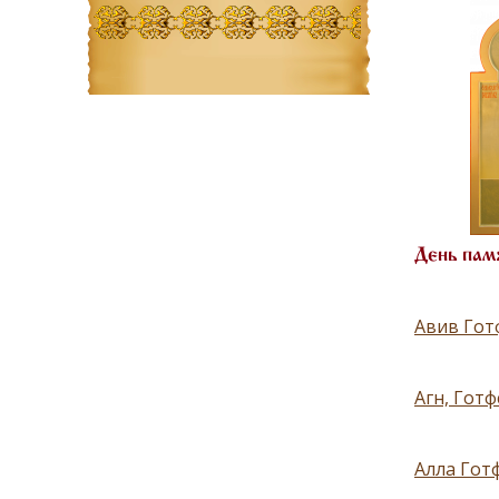
День пам
Авив Готф
Агн, Готф
Алла Готф