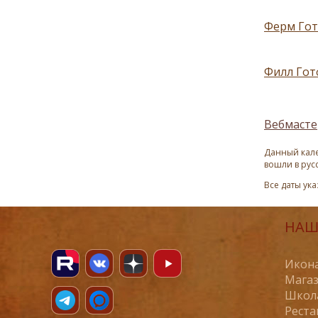
Ферм Готф
Филл Гот
Вебмасте
Данный кале
вошли в рус
Все даты ук
НАШ
Икона
Магаз
Школ
Реста