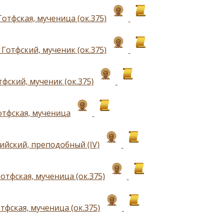
отфская, мученица (ок.375)
Готфский, мученик (ок.375)
фский, мученик (ок.375)
отфская, мученица
ийский, преподобный (IV)
отфская, мученица (ок.375)
тфская, мученица (ок.375)