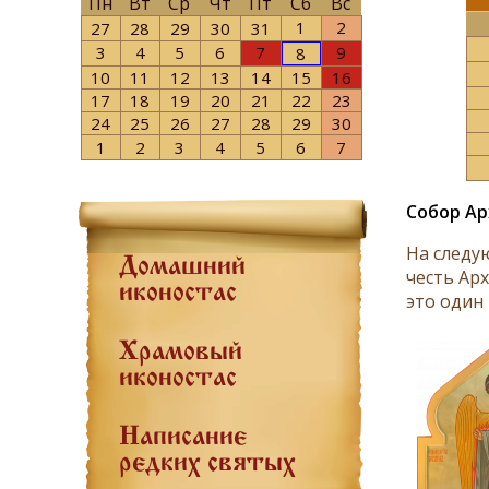
Пн
Вт
Ср
Чт
Пт
Сб
Вс
1
2
27
28
29
30
31
3
4
5
6
7
9
8
10
11
12
13
14
15
16
17
18
19
20
21
22
23
24
25
26
27
28
29
30
1
2
3
4
5
6
7
Собор Ар
На следу
Домашний
честь Ар
иконостас
это один 
Храмовый
иконостас
Написание
редких святых