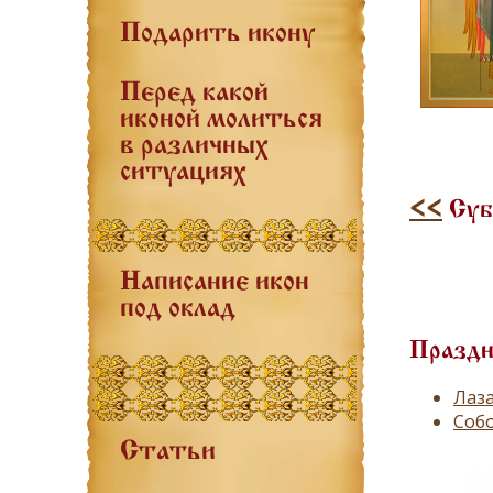
Подарить икону
Перед какой
иконой молиться
в различных
ситуациях
<<
Суб
Написание икон
под оклад
Праздн
Лаза
Собо
Статьи