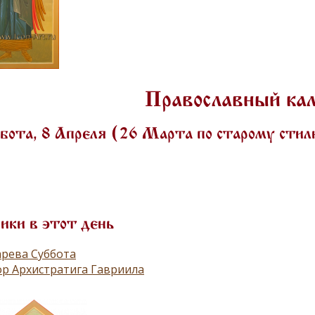
Православный ка
бота, 8 Апреля (26 Марта по старому сти
ики в этот день
рева Суббота
р Архистратига Гавриила