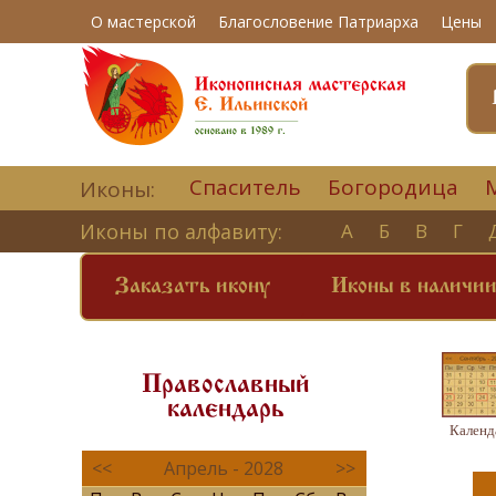
О мастерской
Благословение Патриарха
Цены
Спаситель
Богородица
Иконы:
Иконы по алфавиту:
А
Б
В
Г
Заказать икону
Иконы в наличи
Православный
календарь
Календ
<<
Апрель - 2028
>>