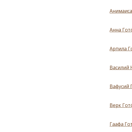
Анимаиса 
Анна Готф
Арпила Г
Василий 
Вафусий 
Верк Гот
Гаафа Гот