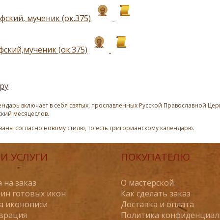
ский, мученик (ок.375)
фский,мученик (ок.375)
ру
ндарь включает в себя святых, прославленных Русской Православной Церк
ский месяцеслов.
азаны согласно новому стилю, то есть григорианскому календарю.
И УСЛУГИ
ПОКУПАТЕЛЮ
 на заказ
О мастерской
ин готовых икон
Как сделать заказ
а иконописи
Доставка и оплата
врация
Политика конфиденциал