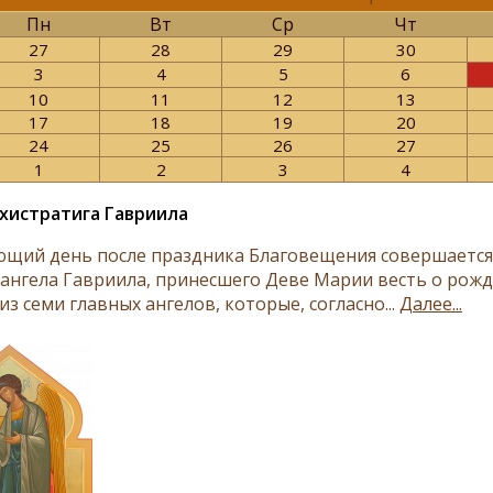
Пн
Вт
Ср
Чт
27
28
29
30
3
4
5
6
10
11
12
13
17
18
19
20
24
25
26
27
1
2
3
4
хистратига Гавриила
ющий день после праздника Благовещения совершается 
хангела Гавриила, принесшего Деве Марии весть о рожд
из семи главных ангелов, которые, согласно...
Далее...