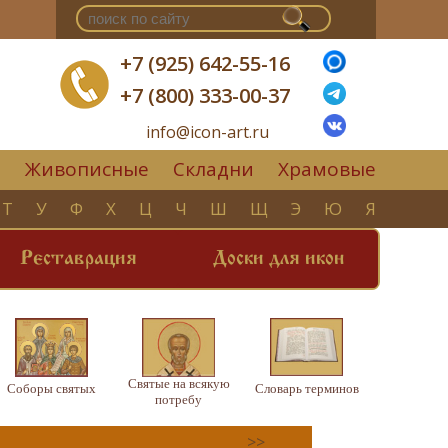
+7 (925) 642-55-16
+7 (800) 333-00-37
info@icon-art.ru
Живописные
Складни
Храмовые
▼
Т
У
Ф
Х
Ц
Ч
Ш
Щ
Э
Ю
Я
Реставрация
Доски для икон
Святые на всякую
Соборы святых
Словарь терминов
потребу
>>