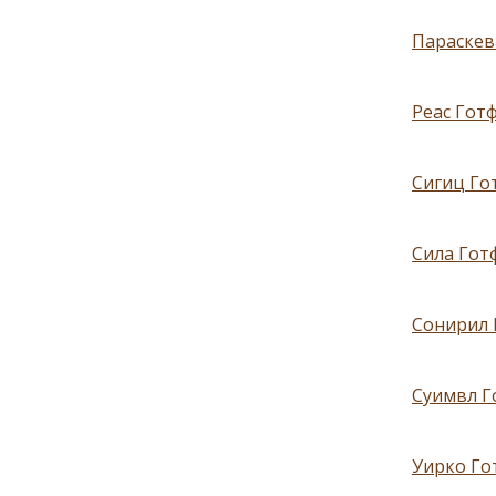
Параскева
Реас Готф
Сигиц Гот
Сила Готф
Сонирил Г
Суимвл Го
Уирко Гот