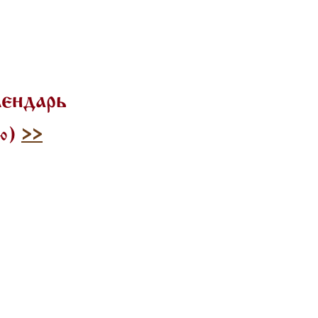
лендарь
лю)
>>