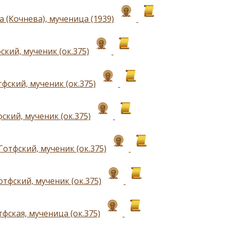
 (Кочнева), мученица (1939)
ский, мученик (ок.375)
фский, мученик (ок.375)
ский, мученик (ок.375)
отфский, мученик (ок.375)
тфский, мученик (ок.375)
фская, мученица (ок.375)