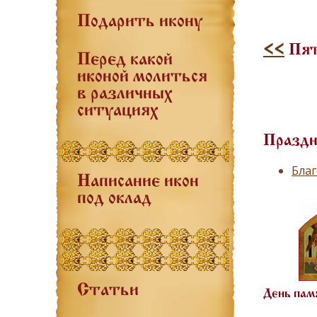
Подарить икону
<<
Пят
Перед какой
иконой молиться
в различных
ситуациях
Праздн
Бла
Написание икон
под оклад
Статьи
День пам