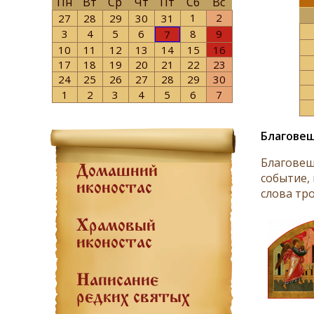
Пн
Вт
Ср
Чт
Пт
Сб
Вс
1
2
27
28
29
30
31
3
4
5
6
8
9
7
10
11
12
13
14
15
16
17
18
19
20
21
22
23
24
25
26
27
28
29
30
1
2
3
4
5
6
7
Благове
Благовещ
Домашний
событие,
иконостас
слова тро
Храмовый
иконостас
Написание
редких святых