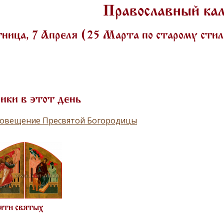
Православный ка
ница, 7 Апреля (25 Марта по старому сти
ики в этот день
говещение Пресвятой Богородицы
яти святых