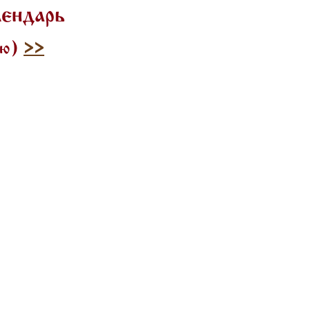
лендарь
лю)
>>