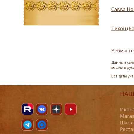
Савва Но
Тихон (Бе
Вебмасте
Данный кале
вошли в рус
Все даты ук
НАШ
Икона
Магаз
Школ
Реста