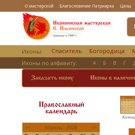
О мастерской
Благословение Патриарха
Цены
Спаситель
Богородица
Иконы:
Иконы по алфавиту:
А
Б
В
Г
Заказать икону
Иконы в наличи
Православный
календарь
Календ
<<
Апрель - 2028
>>