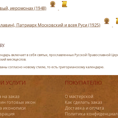
вый, иеромонах (1948)
лавин), Патриарх Московский и всея Руси (1925)
ру
ндарь включает в себя святых, прославленных Русской Православной Церк
ский месяцеслов.
азаны согласно новому стилю, то есть григорианскому календарю.
И УСЛУГИ
ПОКУПАТЕЛЮ
 на заказ
О мастерской
ин готовых икон
Как сделать заказ
а иконописи
Доставка и оплата
врация
Политика конфиденциал