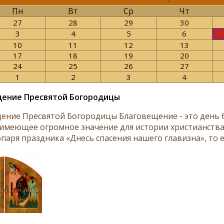
Пн
Вт
Ср
Чт
27
28
29
30
3
4
5
6
10
11
12
13
17
18
19
20
24
25
26
27
1
2
3
4
щение Пресвятой Богородицы
ение Пресвятой Богородицы Благовещение - это день б
 имеющее огромное значение для истории христианства
паря праздника «Днесь спасения нашего главизна», то ес