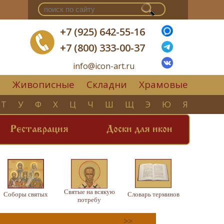
+7 (925) 642-55-16
+7 (800) 333-00-37
info@icon-art.ru
Живописные
Складни
Храмовые
▼
Т
У
Ф
Х
Ц
Ч
Ш
Щ
Э
Ю
Я
Реставрация
Доски для икон
Святые на всякую
Соборы святых
Словарь терминов
потребу
>>