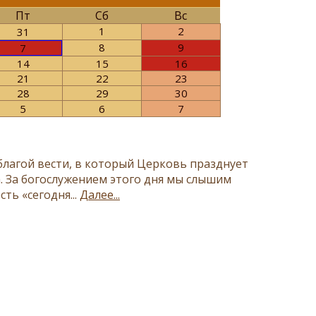
Пт
Сб
Вс
1
2
31
8
9
7
14
15
16
21
22
23
28
29
30
5
6
7
лагой вести, в который Церковь празднует
. За богослужением этого дня мы слышим
ть «сегодня...
Далее...