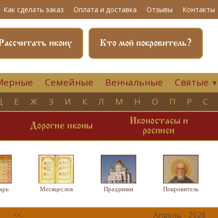
Как сделать заказ
Оплата и доставка
Отзывы
Контакты
Рассчитать икону
Кто мой покровитель?
Мерные
Семейные
Венчальные
Святые
Д
Е
Ж
З
И
К
Л
М
Н
О
П
Р
С
Иконостасы и
и
Дорогие иконы
росписи
арь
Месяцеслов
Праздники
Покровитель
<<
Апрель - 2028