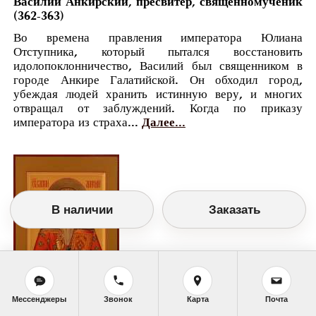
Василий Анкирский, пресвитер, священномученик
(362-363)
Во времена правления императора Юлиана
Отступника, который пытался восстановить
идолопоклонничество, Василий был священником в
городе Анкире Галатийской. Он обходил город,
убеждая людей хранить истинную веру, и многих
отвращал от заблуждений. Когда по приказу
императора из страха...
Далее...
В наличии
Заказать
Мессенджеры
Звонок
Карта
Почта
Православный календарь