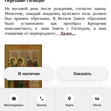
Обрезание Господне
На восьмой день после рождения, согласно закону
Моисееву, каждый младенец мужского пола должен
был принять обрезание. В Ветхом Завете обрезание
было установлено как прообраз Крещения
новозаветного, в знак Завета с Господом, в знак
очищения от первородного...
Далее...
В наличии
Заказать
Православный календарь
<<
Пятница, 14 Января (1 Января по старому
Мессенджеры
Звонок
Карта
Почта
стилю)
>>