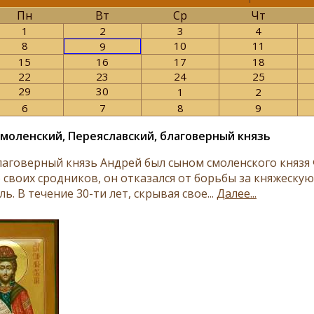
Пн
Вт
Ср
Чт
1
2
3
4
8
10
11
9
15
16
17
18
22
23
24
25
29
30
1
2
6
7
8
9
моленский, Переяславский, благоверный князь
лаговерный князь Андрей был сыном смоленского князя
 своих сродников, он отказался от борьбы за княжеску
ь. В течение 30-ти лет, скрывая свое...
Далее...