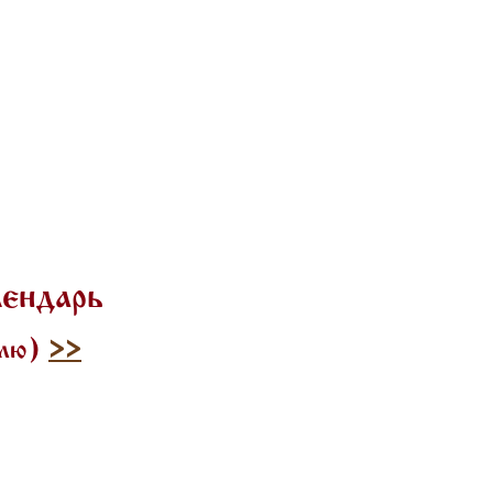
лендарь
илю)
>>