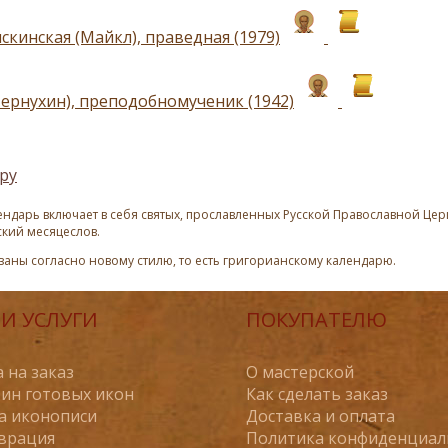
скинская (Майкл), праведная (1979)
Чернухин), преподобномученик (1942)
ру
ндарь включает в себя святых, прославленных Русской Православной Церк
ский месяцеслов.
азаны согласно новому стилю, то есть григорианскому календарю.
И УСЛУГИ
ПОКУПАТЕЛЮ
 на заказ
О мастерской
ин готовых икон
Как сделать заказ
а иконописи
Доставка и оплата
врация
Политика конфиденциал