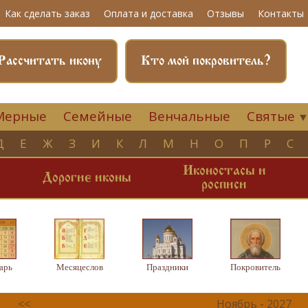
Как сделать заказ
Оплата и доставка
Отзывы
Контакты
Рассчитать икону
Кто мой покровитель?
Мерные
Семейные
Венчальные
Святые
Д
Е
Ж
З
И
К
Л
М
Н
О
П
Р
С
Иконостасы и
и
Дорогие иконы
росписи
арь
Месяцеслов
Праздники
Покровитель
<<
Ноябрь - 2027