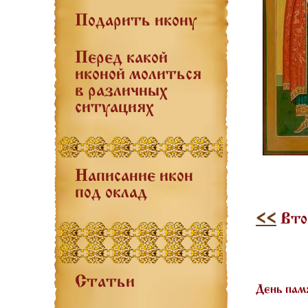
Подарить икону
Перед какой
иконой молиться
в различных
ситуациях
Написание икон
под оклад
<<
Втор
Статьи
День пам