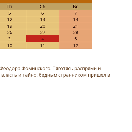
Пт
Сб
Вс
5
6
7
12
13
14
19
20
21
26
27
28
3
4
5
10
11
12
 Феодора Фоминского. Тяготясь распрями и
ю власть и тайно, бедным странником пришел в