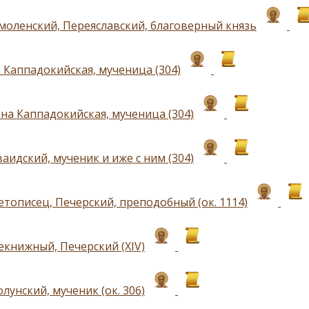
моленский, Переяславский, благоверный князь
 Каппадокийская, мученица (304)
на Каппадокийская, мученица (304)
аидский, мученик и иже с ним (304)
етописец, Печерский, преподобный (ок. 1114)
екнижный, Печерский (XIV)
лунский, мученик (ок. 306)