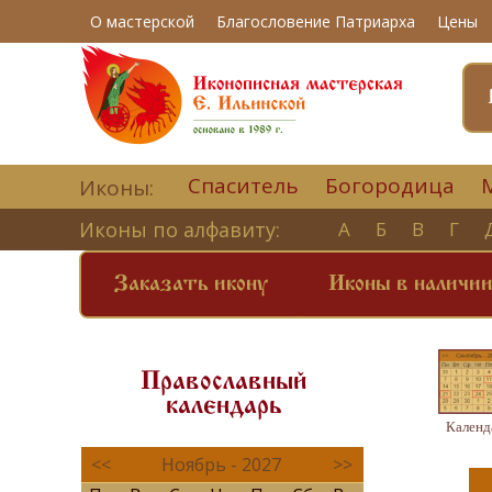
О мастерской
Благословение Патриарха
Цены
Спаситель
Богородица
Иконы:
Иконы по алфавиту:
А
Б
В
Г
Заказать икону
Иконы в наличи
Православный
календарь
Календ
<<
Ноябрь - 2027
>>