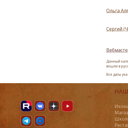
Ольга Аля
Сергий (
Вебмасте
Данный кале
вошли в рус
Все даты ук
НАШ
Икона
Магаз
Школ
Реста