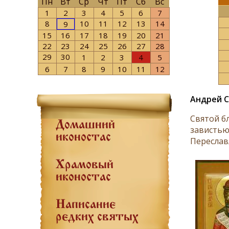
Пн
Вт
Ср
Чт
Пт
Сб
Вс
1
2
3
4
5
6
7
8
10
11
12
13
14
9
15
16
17
18
19
20
21
22
23
24
25
26
27
28
29
30
1
2
3
4
5
6
7
8
9
10
11
12
Андрей С
Святой б
Домашний
завистью
иконостас
Переславл
Храмовый
иконостас
Написание
редких святых