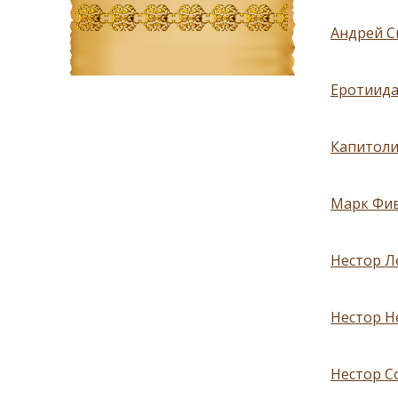
Андрей С
Еротиида
Капитоли
Марк Фив
Нестор Л
Нестор Н
Нестор Со