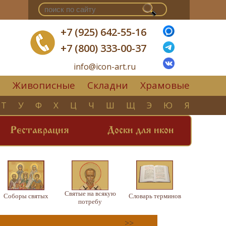
+7 (925) 642-55-16
+7 (800) 333-00-37
info@icon-art.ru
Живописные
Складни
Храмовые
▼
Т
У
Ф
Х
Ц
Ч
Ш
Щ
Э
Ю
Я
Реставрация
Доски для икон
Святые на всякую
Соборы святых
Словарь терминов
потребу
>>