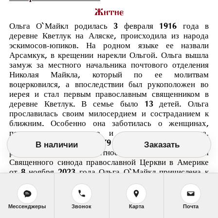
Житие
Ольга О`Майкл родилась 3 февраля 1916 года в
деревне Кветлук на Аляске, происходила из народа
эскимосов-юпиков. На родном языке ее назвали
Арсамкук, в крещении нарекли Ольгой. Ольга вышла
замуж за местного начальника почтового отделения
Николая Майкла, который по ее молитвам
воцерковился, а впоследствии был рукоположен во
иерея и стал первым православным священником в
деревне Кветлук. В семье было 13 детей. Ольга
прославилась своим милосердием и состраданием к
ближним. Особенно она заботилась о женщинах,
подвергшихся насилию и впавших в отчаяние.
Скончалась 8 ноября 1979 года. На Аляске широко
В наличии
Заказать
распространено ее местное почитание. Решением
Священного синода православной Церкви в Америке
от 8 ноября 2023 года Ольга О`Майкл причислена к
лику святых. В ноябре 2024 года состоялось
обретение ее мощей. 19 июля 2025 года Митрополит
всей Америки и Канады Тихон возглавил в Свято-
Мессенджеры
Звонок
Карта
Почта
Иннокентиевском соборе Анкориджа (Аляска) чин