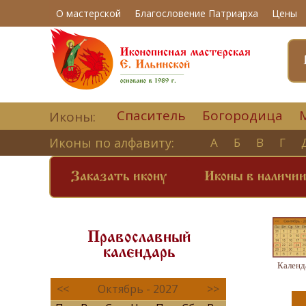
О мастерской
Благословение Патриарха
Цены
Спаситель
Богородица
Иконы:
Иконы по алфавиту:
А
Б
В
Г
Заказать икону
Иконы в наличи
Православный
календарь
Календ
<<
Октябрь - 2027
>>