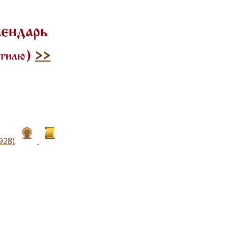
лендарь
 стилю)
>>
928)