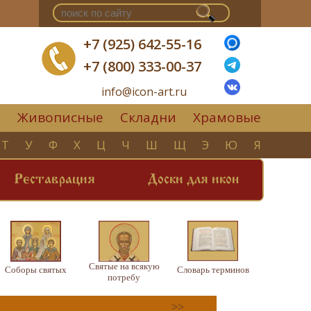
+7 (925) 642-55-16
+7 (800) 333-00-37
info@icon-art.ru
Живописные
Складни
Храмовые
▼
Т
У
Ф
Х
Ц
Ч
Ш
Щ
Э
Ю
Я
Реставрация
Доски для икон
Святые на всякую
Соборы святых
Словарь терминов
потребу
>>