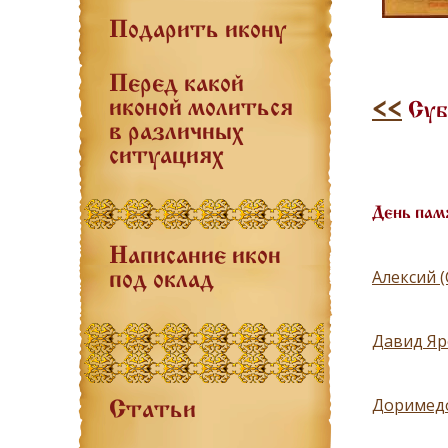
Подарить икону
Перед какой
иконой молиться
<<
Субб
в различных
ситуациях
День пам
Написание икон
Алексий 
под оклад
Давид Яр
Доримедо
Статьи