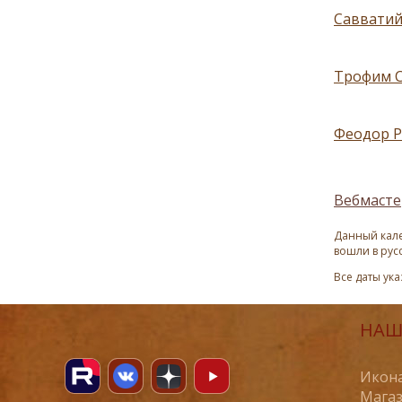
Савватий
Трофим С
Феодор Р
Вебмасте
Данный кале
вошли в рус
Все даты ук
НАШ
Икона
Магаз