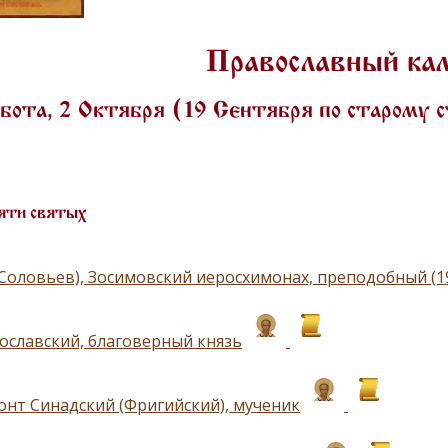
Православный ка
ота, 2 Октября (19 Сентября по старому
яти святых
(Соловьев), Зосимовский иеросхимонах, преподобный (1
ославский, благоверный князь
нт Синадский (Фригийский), мученик