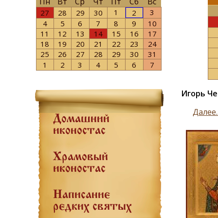
Пн
Вт
Ср
Чт
Пт
Сб
Вс
1
3
27
28
29
30
2
4
5
6
7
8
9
10
11
12
13
14
15
16
17
18
19
20
21
22
23
24
25
26
27
28
29
30
31
1
2
3
4
5
6
7
Игорь Че
Далее..
Домашний
иконостас
Храмовый
иконостас
Написание
редких святых