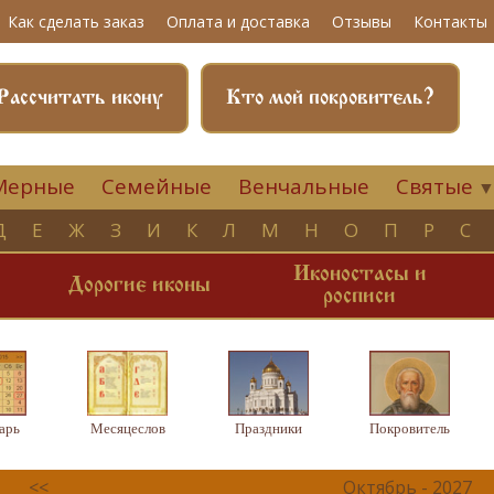
Как сделать заказ
Оплата и доставка
Отзывы
Контакты
Рассчитать икону
Кто мой покровитель?
Мерные
Семейные
Венчальные
Святые
Д
Е
Ж
З
И
К
Л
М
Н
О
П
Р
С
Иконостасы и
и
Дорогие иконы
росписи
арь
Месяцеслов
Праздники
Покровитель
<<
Октябрь - 2027