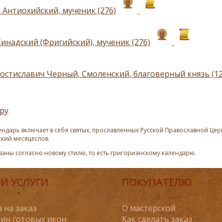
 Антиохийский, мученик (276)
инадский (Фригийский), мученик (276)
остиславич Черный, Смоленский, благоверный князь (12
ру
ндарь включает в себя святых, прославленных Русской Православной Церк
ский месяцеслов.
азаны согласно новому стилю, то есть григорианскому календарю.
И УСЛУГИ
ПОКУПАТЕЛЮ
 на заказ
О мастерской
ин готовых икон
Как сделать заказ