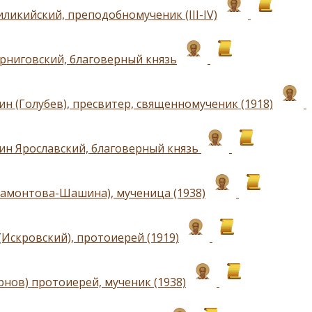
ликийский, преподобномученик (III-IV)
рниговский, благоверный князь
ин (Голубев), пресвитер, священномученик (1918)
ин Ярославский, благоверный князь
амонтова-Шашина), мученица (1938)
(Искровский), протоиерей (1919)
рнов) протоиерей, мученик (1938)