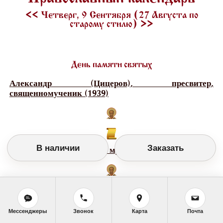
<<
Четверг, 9 Сентября (27 Августа по
старому стилю)
>>
День памяти святых
Александр (Цицеров), пресвитер,
священномученик (1939)
В наличии
Заказать
Анфиса (Анфуса) Новая, мученица
Владимир (Соколов), пресвитер, священномученик
Мессенджеры
Звонок
Карта
Почта
(1940)