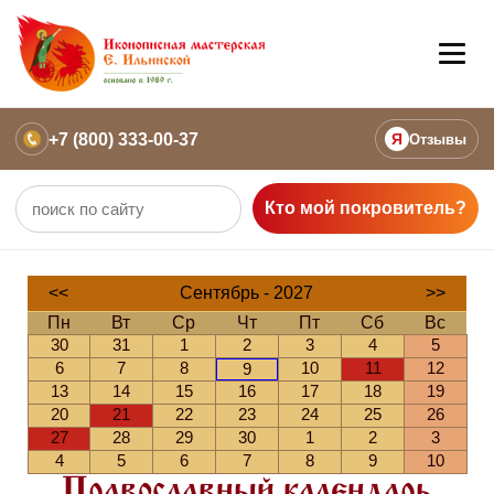
+7 (800) 333-00-37
Я
Отзывы
Кто мой покровитель?
<<
Сентябрь - 2027
>>
Пн
Вт
Ср
Чт
Пт
Сб
Вс
30
31
1
2
3
4
5
6
7
8
10
11
12
9
13
14
15
16
17
18
19
20
21
22
23
24
25
26
27
28
29
30
1
2
3
4
5
6
7
8
9
10
Православный календарь