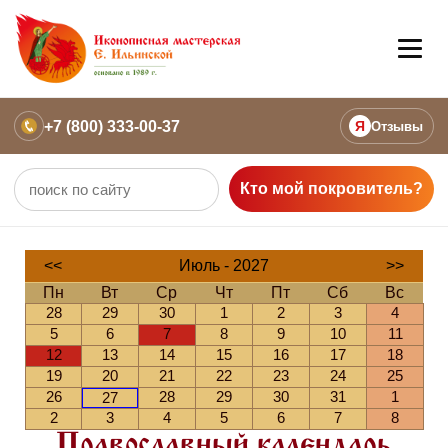
+7 (800) 333-00-37
Я
Отзывы
Кто мой покровитель?
<<
Июль - 2027
>>
Пн
Вт
Ср
Чт
Пт
Сб
Вс
28
29
30
1
2
3
4
5
6
7
8
9
10
11
12
13
14
15
16
17
18
19
20
21
22
23
24
25
26
28
29
30
31
1
27
2
3
4
5
6
7
8
Православный календарь