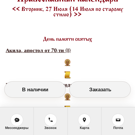
<<
Вторник, 27 Июля (14 Июля по старому
стилю)
>>
День памяти святых
Акила, апостол от 70-ти (I)
Еллий Египетский, преподобный (IV )
В наличии
Заказать
Иоанн Мервский, мученик (1809)
Мессенджеры
Звонок
Карта
Почта