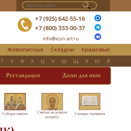
+7 (925) 642-55-16
+7 (800) 333-00-37
info@icon-art.ru
Живописные
Складни
Храмовые
▼
Т
У
Ф
Х
Ц
Ч
Ш
Щ
Э
Ю
Я
Реставрация
Доски для икон
Святые на всякую
Соборы святых
Словарь терминов
потребу