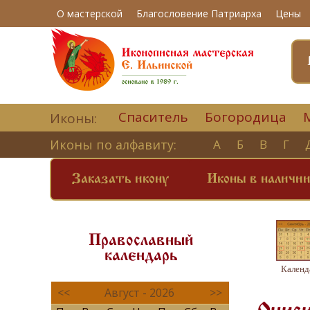
О мастерской
Благословение Патриарха
Цены
Спаситель
Богородица
Иконы:
Иконы по алфавиту:
А
Б
В
Г
Заказать икону
Иконы в наличи
Православный
календарь
Календ
<<
Август - 2026
>>