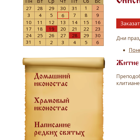
Онис
Пн
Вт
Ср
Чт
Пт
Сб
Вс
1
2
27
28
29
30
31
3
4
5
7
8
9
6
10
11
12
13
14
15
16
Заказат
17
18
19
20
21
22
23
24
25
26
27
28
29
30
Дни праз
31
1
2
3
4
5
6
Пон
Житие
Пре­по­доб
Домашний
кли­ти­ане
иконостас
Храмовый
иконостас
Написание
редких святых