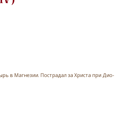
(IV)
тырь в Маг­не­зии. По­стра­дал за Хри­ста при Дио­