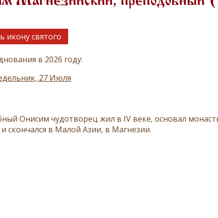
им Магнезийский, преподобный 
ь икону святого
днования в 2026 году:
едельник, 27 Июля
­ный Они­сим чу­до­тво­рец жил в IV ве­ке, ос­но­вал мо­на­с
 и скон­чал­ся в Ма­лой Азии, в Маг­не­зии.