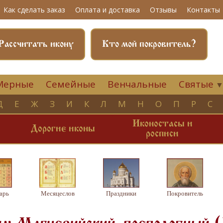
Как сделать заказ
Оплата и доставка
Отзывы
Контакты
Рассчитать икону
Кто мой покровитель?
Мерные
Семейные
Венчальные
Святые
Д
Е
Ж
З
И
К
Л
М
Н
О
П
Р
С
Иконостасы и
и
Дорогие иконы
росписи
арь
Месяцеслов
Праздники
Покровитель