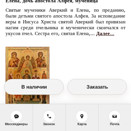
Елена, дочь апостола Алфея, мученица
Святые мученики Аверкий и Елена, по преданию,
были детьми святого апостола Алфея. За исповедание
веры в Иисуса Христа святой Аверкий был привязан
нагим среди пчельника и мученически скончался от
укусов пчел. Сестра его, святая Елена,...
Далее...
В наличии
Заказать
Православный календарь
<<
Вторник, 8 Июня (26 Мая по старому
Мессенджеры
Звонок
Карта
Почта
стилю)
>>