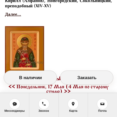
Кирилл (Алфанов), Новгородский, Сокольницкий,
преподобный (XIV-XV)
Далее...
Православный календарь
В наличии
Заказать
<<
Понедельник, 17 Мая (4 Мая по старому
стилю)
>>
Мессенджеры
Звонок
Карта
Почта