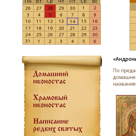
Пн
Вт
Ср
Чт
Пт
Сб
Вс
1
2
26
27
28
29
30
3
4
5
6
7
8
9
10
11
12
13
15
16
14
17
18
19
20
21
22
23
24
25
26
27
28
29
30
31
1
2
3
4
5
6
«Андрон
По преда
Домашний
домашней
иконостас
название
Храмовый
иконостас
Написание
редких святых