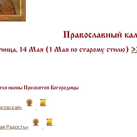
Православный ка
ница, 14 Мая (1 Мая по старому стилю)
>
ся иконы Пресвятой Богородицы
ковская»
ая Радость»