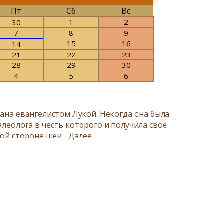
Пт
Сб
Вс
1
2
30
7
8
9
15
16
14
21
22
23
28
29
30
4
5
6
на евангелистом Лукой. Некогда она была
еолога в честь которого и получила свое
ой стороне шеи...
Далее...