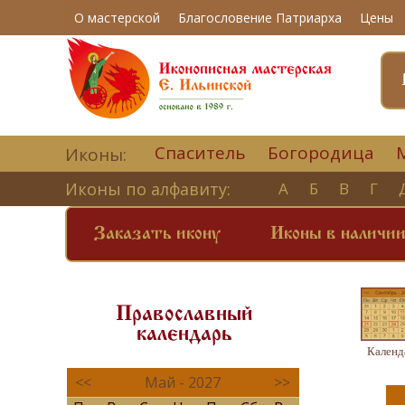
О мастерской
Благословение Патриарха
Цены
Спаситель
Богородица
Иконы:
Иконы по алфавиту:
А
Б
В
Г
Заказать икону
Иконы в наличи
Православный
календарь
Календ
<<
Май - 2027
>>