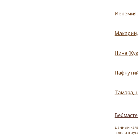
Иеремия, 
Макарий,
Нина (Куз
Пафнутий
Тамара, ц
Вебмасте
Данный кале
вошли в рус