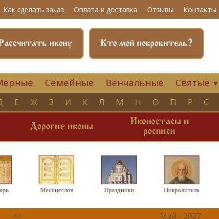
Как сделать заказ
Оплата и доставка
Отзывы
Контакты
Рассчитать икону
Кто мой покровитель?
Мерные
Семейные
Венчальные
Святые
Д
Е
Ж
З
И
К
Л
М
Н
О
П
Р
С
Иконостасы и
и
Дорогие иконы
росписи
арь
Месяцеслов
Праздники
Покровитель
<<
Май - 2027