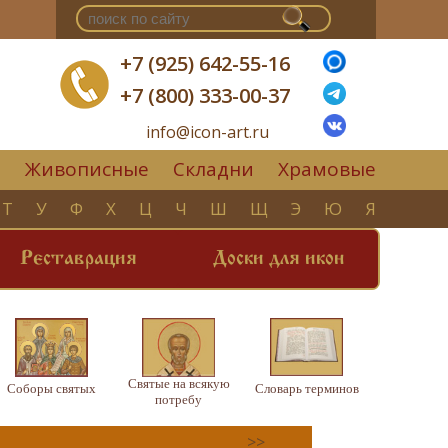
+7 (925) 642-55-16
+7 (800) 333-00-37
info@icon-art.ru
Живописные
Складни
Храмовые
▼
Т
У
Ф
Х
Ц
Ч
Ш
Щ
Э
Ю
Я
Реставрация
Доски для икон
Святые на всякую
Соборы святых
Словарь терминов
потребу
>>