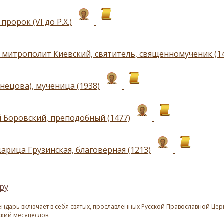
пророк (VI до Р.Х.)
 митрополит Киевский, святитель, священномученик (1
нецова), мученица (1938)
 Боровский, преподобный (1477)
арица Грузинская, благоверная (1213)
ру
ндарь включает в себя святых, прославленных Русской Православной Церк
ский месяцеслов.