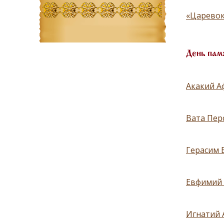
«Царевок
День пам
Акакий А
Вата Пер
Герасим 
Евфимий 
Игнатий 