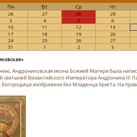
Пн
Вт
Ср
Чт
26
27
28
29
3
4
5
6
10
11
12
13
17
18
19
20
24
25
26
27
31
1
2
3
иковская»
нию, Андрониковская икона Божией Матери была написа
 святыней Византийского Императора Андроника III Пал
. Богородица изображена без Младенца Христа. На прав