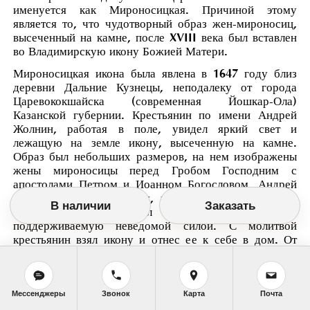
именуется как Мироносицкая. Причиной этому
является то, что чудотворный образ жен-мироносиц,
высеченный на камне, после XVIII века был вставлен
во Владимирскую икону Божией Матери.
Мироносицкая икона была явлена в 1647 году близ
деревни Дальние Кузнецы, неподалеку от города
Царевококшайска (современная Йошкар-Ола)
Казанской губернии. Крестьянин по имени Андрей
Жолнин, работая в поле, увидел яркий свет и
лежащую на земле икону, высеченную на камне.
Образ был небольших размеров, на нем изображены
жены мироносицы перед Гробом Господним с
апостолами Петром и Иоанном Богословом. Андрей
попытался поднять икону, но она стала невидимой.
В наличии
Заказать
Оглядевшись, он увидел ее стоящей на дереве,
поддерживаемую неведомой силой. С молитвой
крестьянин взял икону и отнес ее к себе в дом. От
иконы стало происходить множество чудесных
исцелений. К ней стекались верующие из всех
окрестных сел. На месте явления иконы была
воздвигнута часовня, а сам чудотворный образ
Мессенджеры
Звонок
Карта
Почта
перенесли в соборный храм Воскресения Христова