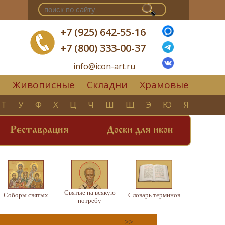
+7 (925) 642-55-16
+7 (800) 333-00-37
info@icon-art.ru
Живописные
Складни
Храмовые
▼
Т
У
Ф
Х
Ц
Ч
Ш
Щ
Э
Ю
Я
Реставрация
Доски для икон
Святые на всякую
Соборы святых
Словарь терминов
потребу
>>