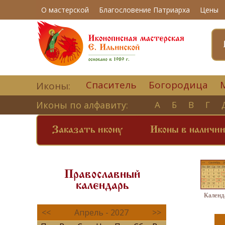
О мастерской
Благословение Патриарха
Цены
Спаситель
Богородица
Иконы:
Иконы по алфавиту:
А
Б
В
Г
Заказать икону
Иконы в наличи
Православный
календарь
Календ
<<
Апрель - 2027
>>