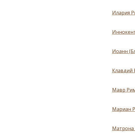
Илария Р
Иннокент
Иоанн (Б
Клавдий 
Мавр Рим
Мариан Р
Матрона 