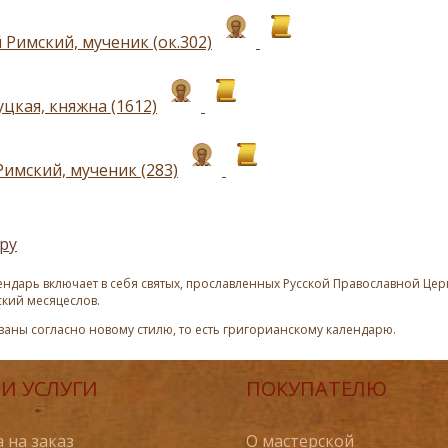
 Римский, мученик (ок.302)
цкая, княжна (1612)
Римский, мученик (283)
ру
ндарь включает в себя святых, прославленных Русской Православной Церк
ский месяцеслов.
азаны согласно новому стилю, то есть григорианскому календарю.
И УСЛУГИ
ПОКУПАТЕЛЮ
 на заказ
О мастерской