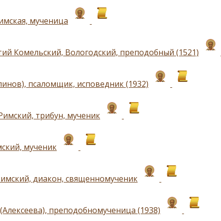
имская, мученица
ий Комельский, Вологодский, преподобный (1521)
линов), псаломщик, исповедник (1932)
Римский, трибун, мученик
ский, мученик
имский, диакон, священномученик
(Алексеева), преподобномученица (1938)