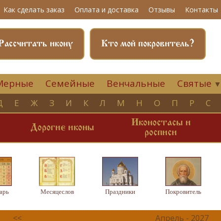
Как сделать заказ
Оплата и доставка
Отзывы
Контакты
Рассчитать икону
Кто мой покровитель?
Мерные
Семейные
Венчальные
Святые
Д
Е
Ж
З
И
К
Л
М
Н
О
П
Р
С
Иконостасы и
и
Дорогие иконы
росписи
арь
Месяцеслов
Праздники
Покровитель
<<
Апрель - 2027