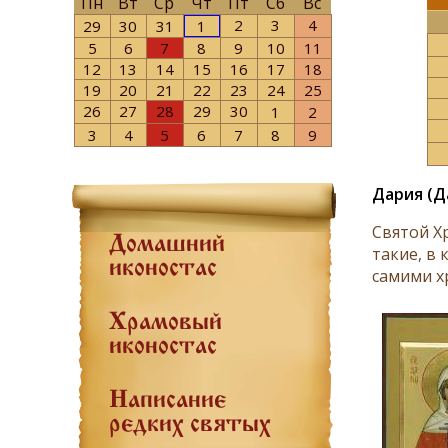
Пн
Вт
Ср
Чт
Пт
Сб
Вс
2
3
4
29
30
31
1
5
6
7
8
9
10
11
12
13
14
15
16
17
18
19
20
21
22
23
24
25
26
27
28
29
30
1
2
3
4
5
6
7
8
9
Дария (Д
Святой Х
Домашний
такие, в
иконостас
самими х
Храмовый
иконостас
Написание
редких святых