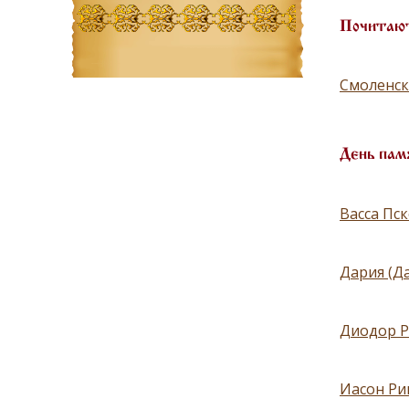
Почитают
Смоленск
День пам
Васса Пск
Дария (Да
Диодор Р
Иасон Ри