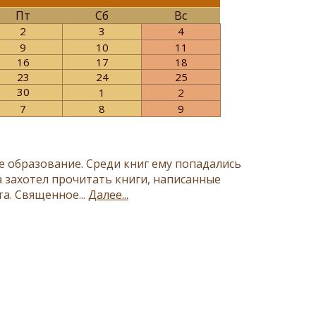
Пт
Сб
Вс
2
3
4
9
10
11
16
17
18
23
24
25
30
1
2
7
8
9
е образование. Среди книг ему попадались
а захотел прочитать книги, написанные
а. Священное...
Далее...