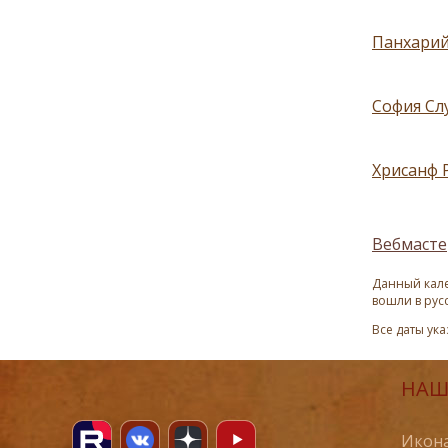
Панхарий
София Слу
Хрисанф 
Вебмасте
Данный кале
вошли в рус
Все даты ук
НАШ
Икона