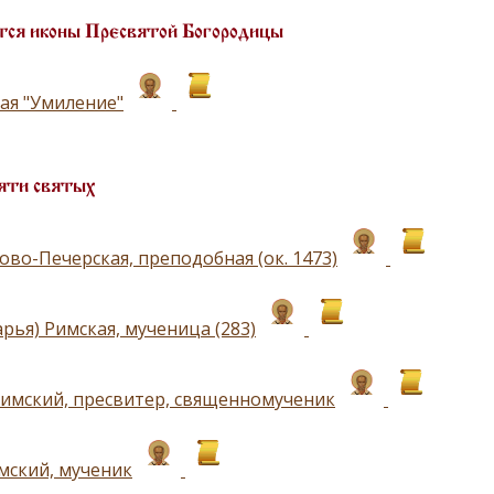
ся иконы Пресвятой Богородицы
ая "Умиление"
яти святых
ово-Печерская, преподобная (ок. 1473)
рья) Римская, мученица (283)
имский, пресвитер, священномученик
мский, мученик