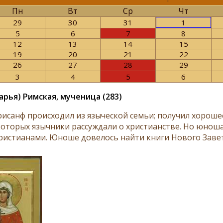
Пн
Вт
Ср
Чт
29
30
31
1
5
6
7
8
12
13
14
15
19
20
21
22
26
27
28
29
3
4
5
6
арья) Римская, мученица (283)
рисанф происходил из языческой семьи; получил хороше
 которых язычники рассуждали о христианстве. Но юнош
ристианами. Юноше довелось найти книги Нового Завет