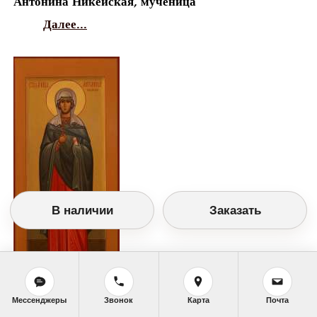
Антонина Никейская, мученица
Далее...
В наличии
Заказать
Мессенджеры
Звонок
Карта
Почта
Православный календарь