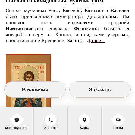
Евсевий Никомидийский, мученик (303)
Святые мученики Васс, Евсевий, Евтихий и Василид
были придворными императора Диоклитиана. Им
пришлось стать свидетелями страданий
Никомидийского епископа Феопемпта (память 5
января) за веру во Христа, и они, сами уверовав,
приняли святое Крещение. За это...
Далее...
В наличии
Заказать
Мессенджеры
Звонок
Карта
Почта