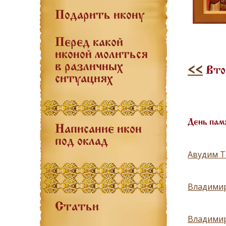
Подарить икону
Перед какой
иконой молиться
в различных
<<
Вто
ситуациях
День пам
Написание икон
под оклад
Авудим Те
Владимир
Статьи
Владимир