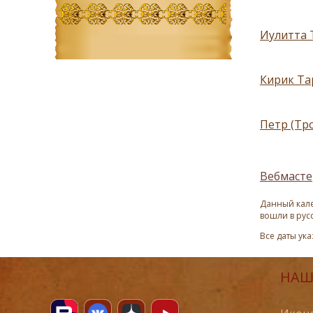
Иулитта Т
Кирик Тар
Петр (Тр
Вебмасте
Данный кале
вошли в рус
Все даты ук
НАШ