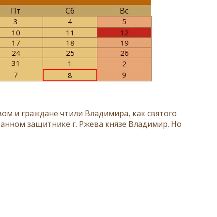
Пт
Сб
Вс
3
4
5
10
11
12
17
18
19
24
25
26
31
1
2
7
9
8
ом и граждане чтили Владимира, как святого
станном защитнике г. Ржева князе Владимир. Но