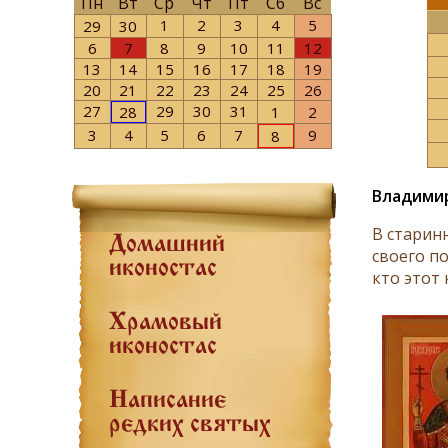
Пн
Вт
Ср
Чт
Пт
Сб
Вс
1
2
3
4
5
29
30
6
7
8
9
10
11
12
13
14
15
16
17
18
19
20
21
22
23
24
25
26
27
29
30
31
28
1
2
3
4
5
6
7
9
8
Владимир
В старин
Домашний
своего п
иконостас
кто этот 
Храмовый
иконостас
Написание
редких святых