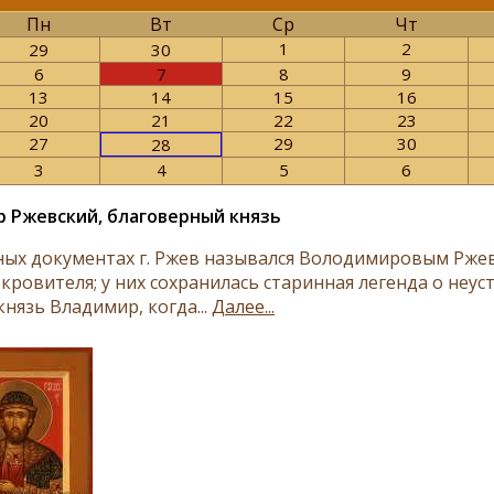
Пн
Вт
Ср
Чт
1
2
29
30
6
7
8
9
13
14
15
16
20
21
22
23
27
29
30
28
3
4
5
6
 Ржевский, благоверный князь
ных документах г. Ржев назывался Володимировым Ржев
окровителя; у них сохранилась старинная легенда о неу
князь Владимир, когда...
Далее...