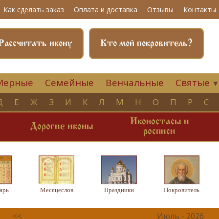
Как сделать заказ
Оплата и доставка
Отзывы
Контакты
Рассчитать икону
Кто мой покровитель?
Мерные
Семейные
Венчальные
Святые
Д
Е
Ж
З
И
К
Л
М
Н
О
П
Р
С
Иконостасы и
и
Дорогие иконы
росписи
арь
Месяцеслов
Праздники
Покровитель
<<
Июль - 2026