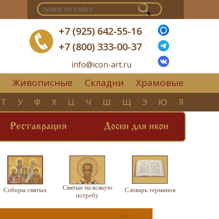
+7 (925) 642-55-16
+7 (800) 333-00-37
info@icon-art.ru
Живописные
Складни
Храмовые
▼
Т
У
Ф
Х
Ц
Ч
Ш
Щ
Э
Ю
Я
Реставрация
Доски для икон
Святые на всякую
Соборы святых
Словарь терминов
потребу
>>