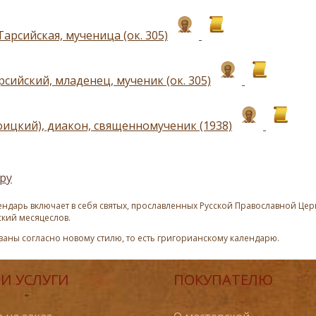
арсийская, мученица (ок. 305)
сийский, младенец, мученик (ок. 305)
оицкий), диакон, священномученик (1938)
ру
ндарь включает в себя святых, прославленных Русской Православной Церк
ский месяцеслов.
азаны согласно новому стилю, то есть григорианскому календарю.
И УСЛУГИ
ПОКУПАТЕЛЮ