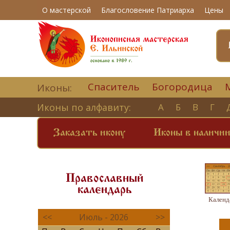
О мастерской
Благословение Патриарха
Цены
Спаситель
Богородица
Иконы:
Иконы по алфавиту:
А
Б
В
Г
Заказать икону
Иконы в наличи
Православный
календарь
Календ
<<
Июль - 2026
>>