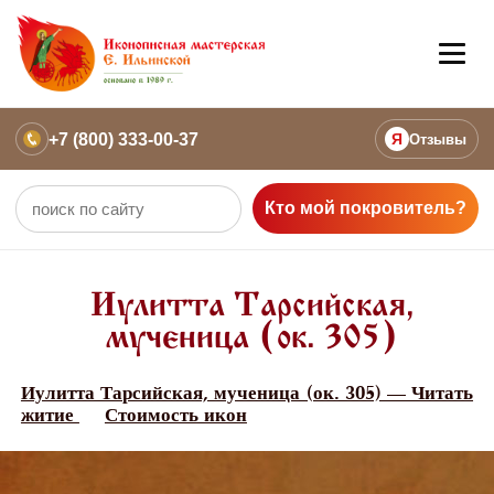
+7 (800) 333-00-37
Я
Отзывы
Кто мой покровитель?
Иулитта Тарсийская,
мученица (ок. 305)
Иулитта Тарсийская, мученица (ок. 305) — Читать
житие
Стоимость икон