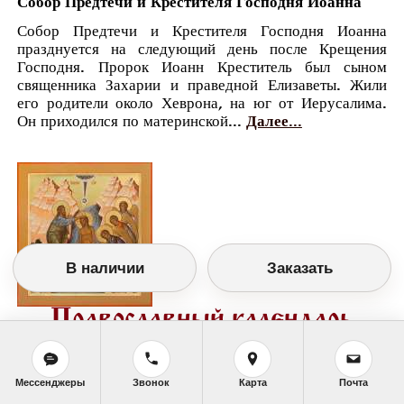
Собор Предтечи и Крестителя Господня Иоанна
Собор Предтечи и Крестителя Господня Иоанна
празднуется на следующий день после Крещения
Господня. Пророк Иоанн Креститель был сыном
священника Захарии и праведной Елизаветы. Жили
его родители около Хеврона, на юг от Иерусалима.
Он приходился по материнской...
Далее...
В наличии
Заказать
Православный календарь
<<
Вторник, 20 Января (7 Января по старому
стилю)
>>
Мессенджеры
Звонок
Карта
Почта