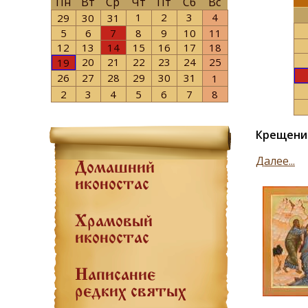
Пн
Вт
Ср
Чт
Пт
Сб
Вс
1
2
3
4
29
30
31
5
6
7
8
9
10
11
12
13
14
15
16
17
18
20
21
22
23
24
25
19
26
27
28
29
30
31
1
2
3
4
5
6
7
8
Крещение
Далее...
Домашний
иконостас
Храмовый
иконостас
Написание
редких святых