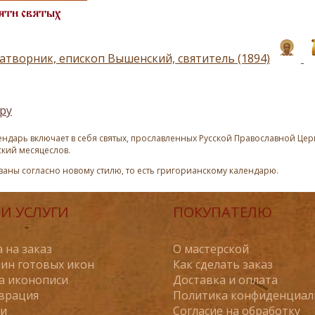
яти святых
атворник, епископ Вышенский, святитель (1894)
ру
ндарь включает в себя святых, прославленных Русской Православной Церк
ский месяцеслов.
азаны согласно новому стилю, то есть григорианскому календарю.
И УСЛУГИ
ПОКУПАТЕЛЮ
 на заказ
О мастерской
ин готовых икон
Как сделать заказ
а иконописи
Доставка и оплата
врация
Политика конфиденциал
ьи
Согласие на обработку