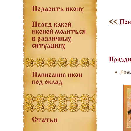
Подарить икону
<<
Поне
Перед какой
иконой молиться
в различных
ситуациях
Праздн
Крещ
Написание икон
под оклад
Статьи