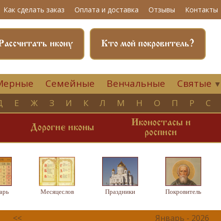
Как сделать заказ
Оплата и доставка
Отзывы
Контакты
Рассчитать икону
Кто мой покровитель?
Мерные
Семейные
Венчальные
Святые
Д
Е
Ж
З
И
К
Л
М
Н
О
П
Р
С
Иконостасы и
и
Дорогие иконы
росписи
арь
Месяцеслов
Праздники
Покровитель
<<
Январь - 2026