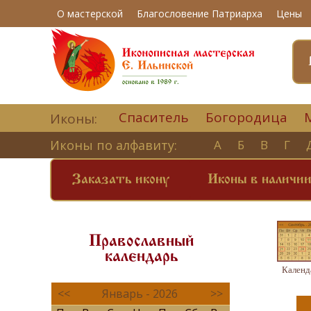
О мастерской
Благословение Патриарха
Цены
Спаситель
Богородица
Иконы:
Иконы по алфавиту:
А
Б
В
Г
Заказать икону
Иконы в наличи
Православный
календарь
Календ
<<
Январь - 2026
>>