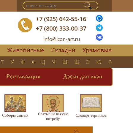
+7 (925) 642-55-16
+7 (800) 333-00-37
info@icon-art.ru
Живописные
Складни
Храмовые
▼
Т
У
Ф
Х
Ц
Ч
Ш
Щ
Э
Ю
Я
Реставрация
Доски для икон
Святые на всякую
Соборы святых
Словарь терминов
потребу
>>