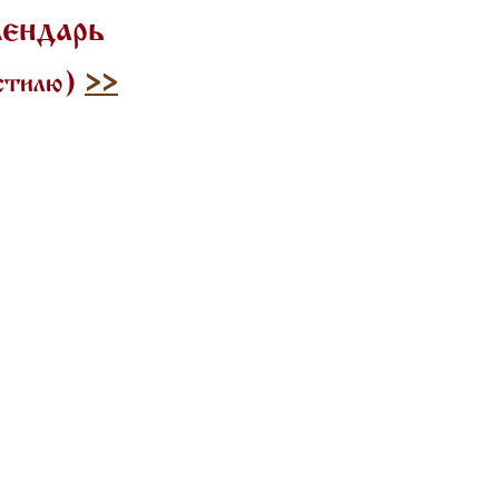
лендарь
 стилю)
>>